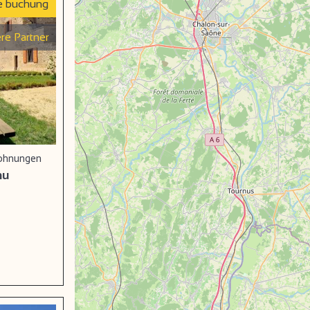
e buchung
re Partner
wohnungen
nu