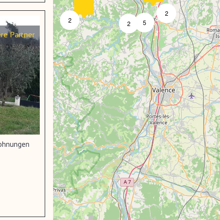
2
2
5
2
re Partner
wohnungen