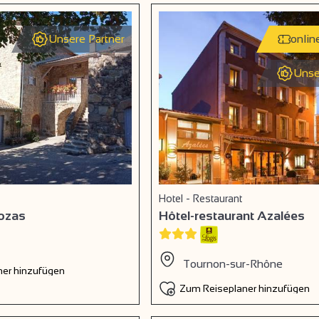
Unsere Partner
onlin
Unse
Hotel - Restaurant
Bozas
Hôtel-restaurant Azalées
Tournon-sur-Rhône
er hinzufügen
Zum Reiseplaner hinzufügen