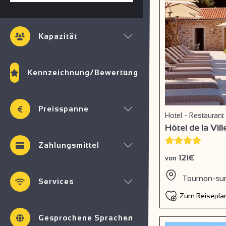
Kapazität
Kennzeichnung/Bewertung
Preisspanne
Hotel - Restaurant
Hôtel de la Vil
Zahlungsmittel
121€
von
Tournon-su
Services
Zum Reiseplan
Gesprochene Sprachen