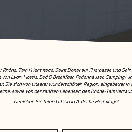
hône, Tain l’Hermitage, Saint Donat sur l’Herbasse und Saint
von Lyon. Hotels, Bed & Breakfast, Ferienhäuser, Camping- und
sen Sie sich von unserer wunderschönen Region, eingebettet in 
èche, sowie von der sanften Lebensart des Rhône-Tals verzaub
Genießen Sie Ihren Urlaub in Ardèche Hermitage!