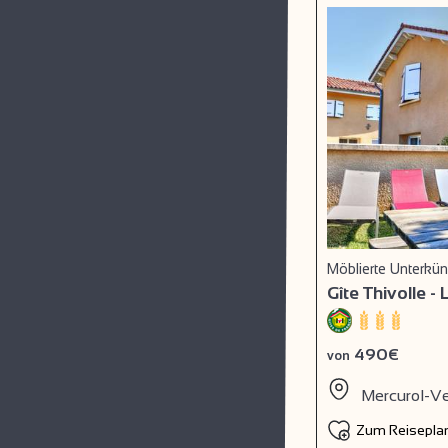
Möblierte Unterkü
Gîte Thivolle - 
490€
von
Mercurol-V
Zum Reiseplan