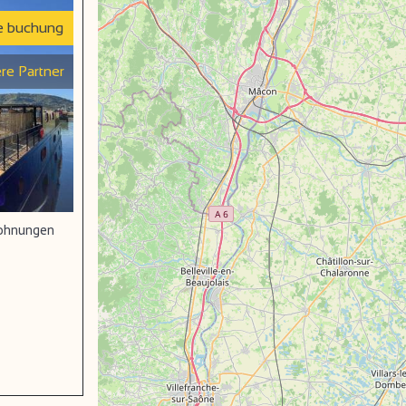
e buchung
re Partner
wohnungen