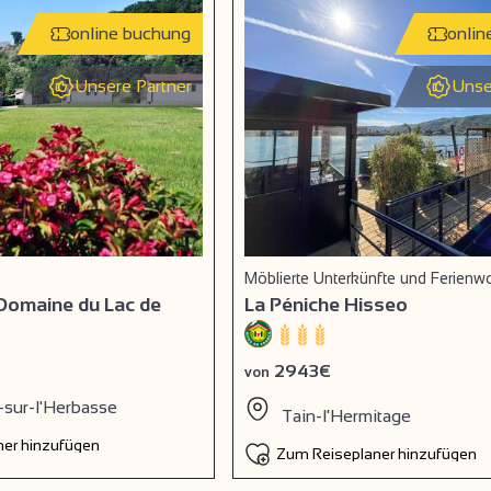
online buchung
onlin
Unsere Partner
Unse
Möblierte Unterkünfte und Ferien
Domaine du Lac de
La Péniche Hisseo
2943€
von
-sur-l'Herbasse
Tain-l'Hermitage
er hinzufügen
Zum Reiseplaner hinzufügen