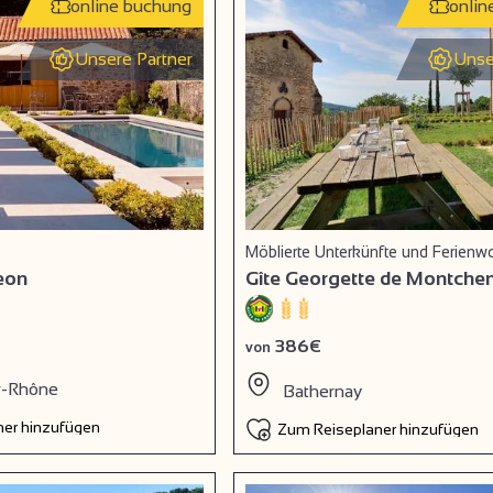
online buchung
onlin
Unsere Partner
Unse
Möblierte Unterkünfte und Ferien
leon
Gîte Georgette de Montche
386€
von
r-Rhône
Bathernay
er hinzufügen
Zum Reiseplaner hinzufügen