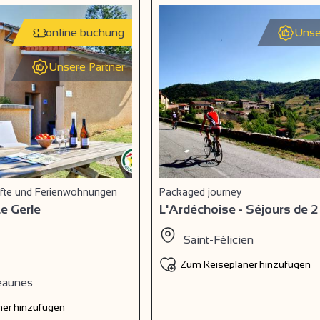
online buchung
Unse
Unsere Partner
nfte und Ferienwohnungen
Packaged journey
Le Gerle
L'Ardéchoise - Séjours de 2 
Saint-Félicien
Zum Reiseplaner hinzufügen
eaunes
er hinzufügen