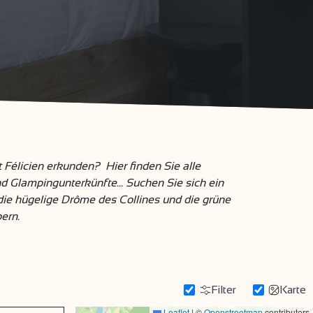
 Félicien erkunden? Hier finden Sie alle
 Glampingunterkünfte... Suchen Sie sich ein
die hügelige Drôme des Collines und die grüne
ern.
Filter
Karte
Leaflet
|
©
Openstreetmap
contributors