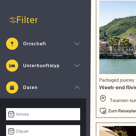
Filter
Ortschaft
Unterkunftstyp
Packaged journey
Week-end Rivi
Daten
Tournon-su
Zum Reiseplan