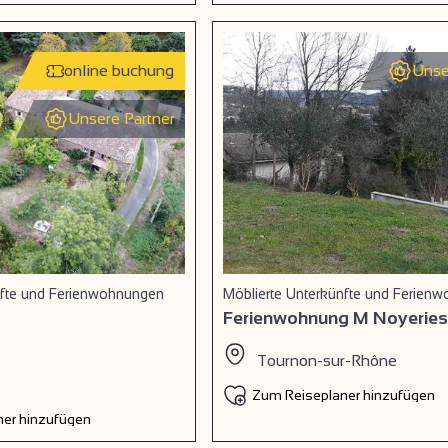
online buchung
Unse
Unsere Partner
nfte und Ferienwohnungen
Möblierte Unterkünfte und Ferien
Ferienwohnung M Noyeries
Tournon-sur-Rhône
Zum Reiseplaner hinzufügen
er hinzufügen