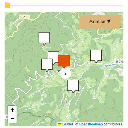
Anreise
2
+
−
Leaflet
|
©
Openstreetmap
contributors