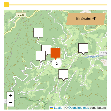
Itinéraire
2
+
−
Leaflet
|
©
Openstreetmap
contributors