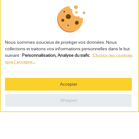
Nous sommes soucieux de protéger vos données. Nous
collectons et traitons vos informations personnelles dans le but
suivant :
Personnalisation, Analyse du trafic
.
Choisir les cookies
que j'accepte...
L’abus d’alcool est dangereux pour la santé, à consommer avec
modération.
Accepter
Gestion des cookies
Wettelijke vermeldingen
Afwijzen
Politique de confidentialité
Made in France by
Webcam
Billetterie