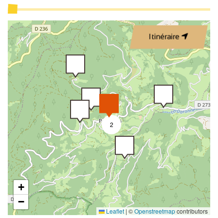
Itinéraire
2
+
−
Leaflet
|
©
Openstreetmap
contributors