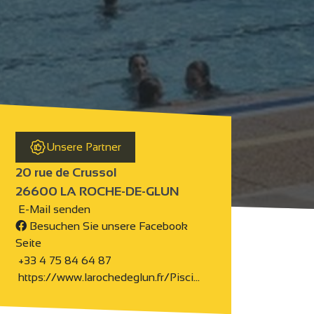
Unsere Partner
20 rue de Crussol
26600 LA ROCHE-DE-GLUN
E-Mail senden
Besuchen Sie unsere Facebook
Seite
+33 4 75 84 64 87
https://www.larochedeglun.fr/Pisci…