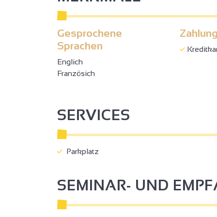
Gesprochene
Zahlung
Sprachen
Kreditka
Englich
2
Französich
2
2
3
4
3
7
SERVICES
6
18
33
4
7
50
3
9
2
Parkplatz
SEMINAR- UND EMP