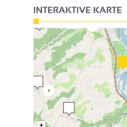
2
INTERAKTIVE KARTE
4
2
9
+