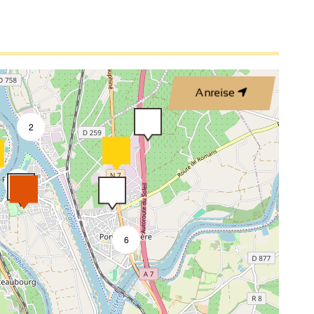
2
Anreise
2
9
6