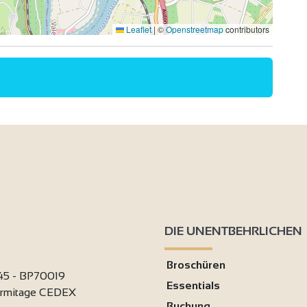
Leaflet
|
©
Openstreetmap
contributors
DIE UNENTBEHRLICHEN
Broschüren
 45 - BP70019
Essentials
ermitage CEDEX
Buchung