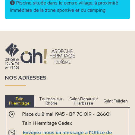
Piscine située dans le centre village, à proximité
immédiate de la zone sportive et du camping
NOS ADRESSES
Tain
Tournon-sur-
Saint-Donat sur
Saint Félicien
l’Hermitage
Rhône
l’Herbasse
Place du 8 mai 1945 - BP 70 019 - 26601
Tain l'Hermitage Cedex
Envoyez-nous un message à l'Office de