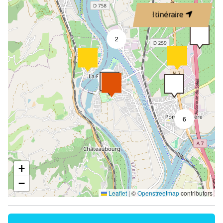
Itinéraire
2
9
6
+
−
Leaflet
|
©
Openstreetmap
contributors