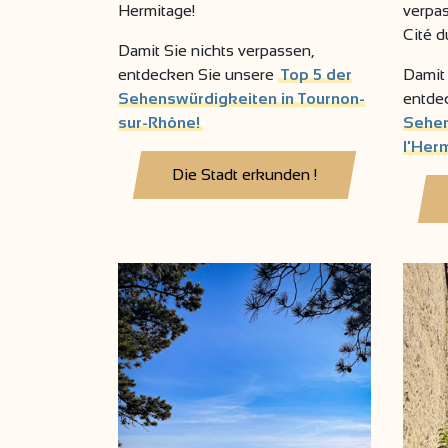
Hermitage!
verpas
Cité d
Damit Sie nichts verpassen,
entdecken Sie unsere
Top 5 der
Damit 
Sehenswürdigkeiten in Tournon-
entde
sur-Rhône!
Sehen
l'Her
Die Stadt erkunden !