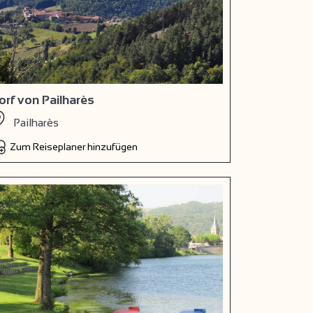
orf von Pailharès
Pailharès
Zum Reiseplaner hinzufügen