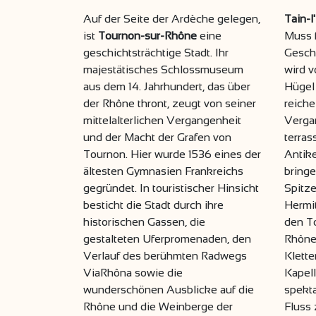
Auf der Seite der Ardèche gelegen,
Tain-l
ist
Tournon-sur-Rhône
eine
Muss 
geschichtsträchtige Stadt. Ihr
Geschi
majestätisches Schlossmuseum
wird 
aus dem 14. Jahrhundert, das über
Hügel 
der Rhône thront, zeugt von seiner
reiche
mittelalterlichen Vergangenheit
Vergan
und der Macht der Grafen von
terras
Tournon. Hier wurde 1536 eines der
Antike
ältesten Gymnasien Frankreichs
bringe
gegründet. In touristischer Hinsicht
Spitz
besticht die Stadt durch ihre
Hermit
historischen Gassen, die
den To
gestalteten Uferpromenaden, den
Rhône-
Verlauf des berühmten Radwegs
Klette
ViaRhôna sowie die
Kapell
wunderschönen Ausblicke auf die
spekt
Rhône und die Weinberge der
Fluss