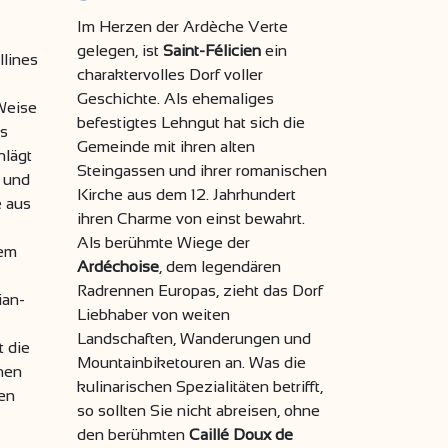
Im Herzen der Ardèche Verte
gelegen, ist
Saint-Félicien
ein
lines
charaktervolles Dorf voller
Geschichte. Als ehemaliges
Weise
befestigtes Lehngut hat sich die
as
Gemeinde mit ihren alten
hlägt
Steingassen und ihrer romanischen
l und
Kirche aus dem 12. Jahrhundert
e aus
ihren Charme von einst bewahrt.
Als berühmte Wiege der
dem
Ardéchoise
, dem legendären
Radrennen Europas, zieht das Dorf
ian-
Liebhaber von weiten
Landschaften, Wanderungen und
t die
Mountainbiketouren an. Was die
chen
kulinarischen Spezialitäten betrifft,
len
so sollten Sie nicht abreisen, ohne
den berühmten
Caillé Doux de