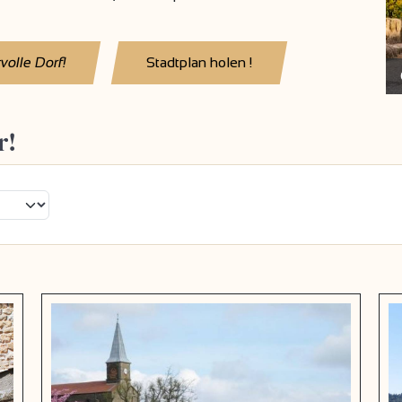
volle Dorf!
Stadtplan holen !
r!