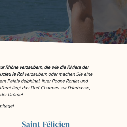
sur Rhône verzaubern
,
die wie die Riviera der
ucieu le Roi
verzaubern oder machen Sie eine
rem Palais delphinal, ihrer Pogne Ronjat und
ernt liegt das Dorf Charmes sur l'Herbasse,
l der Drôme!
mitage!
Saint-Félicien