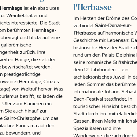
l'Herbasse
'Hermitage
ist ein absolutes
für Weinliebhaber und
Im Herzen der Drôme des Col
chtsinteressierte. Die Stadt
verbindet
Saint-Donat-sur-
vom berühmten Hermitage-
l'Herbasse
auf harmonische 
überragt und blickt auf eine
Geschichte mit Lebensart. D
 gallorömische
historische Herz der Stadt sc
genheit zurück. Ihre
rund um den Palais Delphina
sierten Hänge, die seit der
seine romanische Stiftskirch
 bewirtschaftet werden,
dem 12. Jahrhundert – ein
n prestigeträchtige
architektonisches Juwel, in 
enweine (Hermitage, Crozes-
jeden Sommer das berühmte
age) von Weltruf hervor. Was
internationale Johann-Sebast
urismus betrifft, so laden die
Bach-Festival stattfindet. In
Ufer zum Flanieren ein.
touristischer Hinsicht bestich
rn Sie auch hinauf zur
Stadt durch ihre mittelalterli
e Saint-Christophe, um das
Gassen, ihren Markt mit loka
akuläre Panorama auf den
Spezialitäten und ihre
 zu bewundern, und
Wanderwege, die sich durch