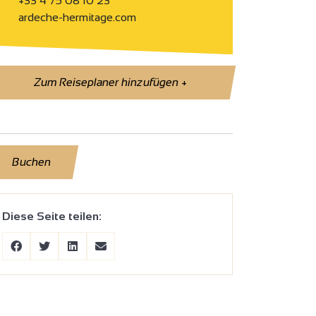
+33 4 75 08 10 23
ardeche-hermitage.com
Zum Reiseplaner hinzufügen
+
Buchen
Diese Seite teilen: