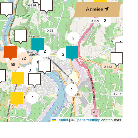
Anreise
4
2
2
4
3
2
8
2
18
32
4
8
50
4
3
2
2
2
2
Leaflet
|
©
Openstreetmap
contributors
4
2
4