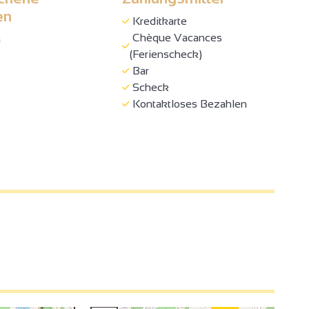
en
Kreditkarte
Chèque Vacances
h
(Ferienscheck)
Bar
Scheck
4
Kontaktloses Bezahlen
3
3
2
2
3