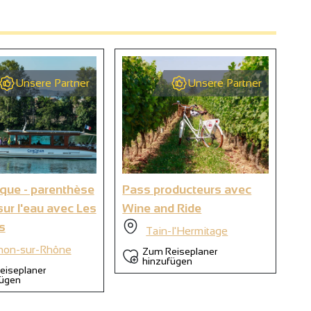
Unsere Partner
Unsere Partner
2
9
ique - parenthèse
Pass producteurs avec
Sé
6
sur l'eau avec Les
Wine and Ride
têt
s
Ta
Tain-l'Hermitage
non-sur-Rhône
Zum Reiseplaner
hinzufügen
eiseplaner
fügen