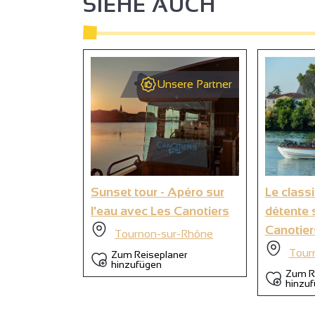
SIEHE AUCH
2
Unsere Partner
9
Sunset tour - Apéro sur
Le class
l'eau avec Les Canotiers
détente 
Canotier
Tournon-sur-Rhône
Tour
Zum Reiseplaner
hinzufügen
Zum R
hinzu