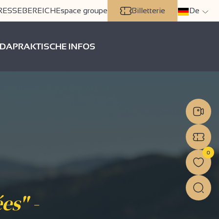
RESSEBEREICH
Espace groupe
Billetterie
De
DA
PRAKTISCHE INFOS
0
es" -