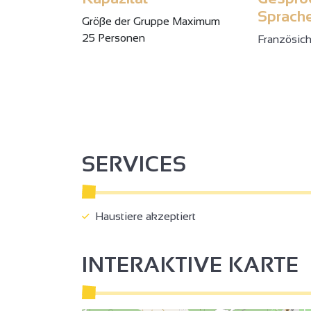
Sprach
Gröβe der Gruppe Maximum
25 Personen
Französic
2
2
3
3
SERVICES
2
2
Haustiere akzeptiert
INTERAKTIVE KARTE