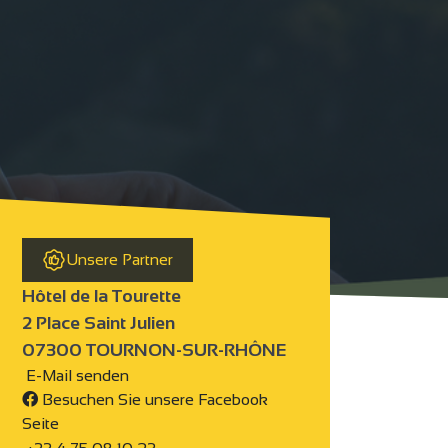
Unsere Partner
Hôtel de la Tourette
2 Place Saint Julien
07300 TOURNON-SUR-RHÔNE
E-Mail senden
Besuchen Sie unsere Facebook
Seite