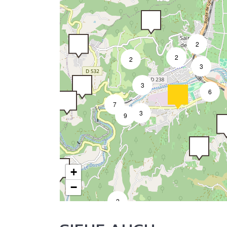
2
2
2
3
3
6
7
3
9
+
−
2