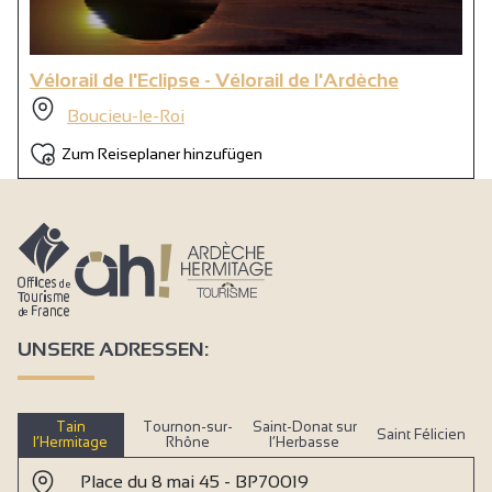
Vélorail de l'Eclipse - Vélorail de l'Ardèche
Boucieu-le-Roi
Zum Reiseplaner hinzufügen
UNSERE ADRESSEN:
Tain
Tournon-sur-
Saint-Donat sur
Saint Félicien
l’Hermitage
Rhône
l’Herbasse
Place du 8 mai 45 - BP70019