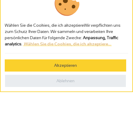
Wählen Sie die Cookies, die ich akzeptiereWir verpflichten uns
zum Schutz Ihrer Daten. Wir sammeln und verarbeiten Ihre
persönlichen Daten für folgende Zwecke:
Anpassung, Traffic
analytics
.
Wählen Sie die Cookies, die ich akzeptiere...
Alkoholmissbrauch ist gefährlich für die Gesundheit - trinken Sie in
Maβen
Akzeptieren
Gestion des cookies
Rechtliche Hinweise
Ablehnen
Politique de confidentialité
In Frankreich konzipiert von
Webcam
Billetterie
0
Reiseplaner
Suche