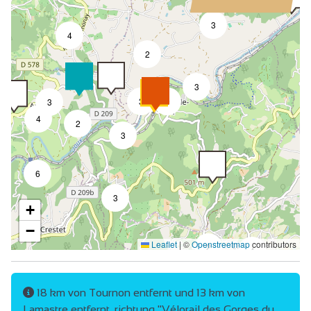
3
4
2
3
3
9
3
4
2
3
6
3
+
−
Leaflet
|
©
Openstreetmap
contributors
2
4
18 km von Tournon entfernt und 13 km von
Lamastre entfernt, richtung "Vélorail des Gorges du