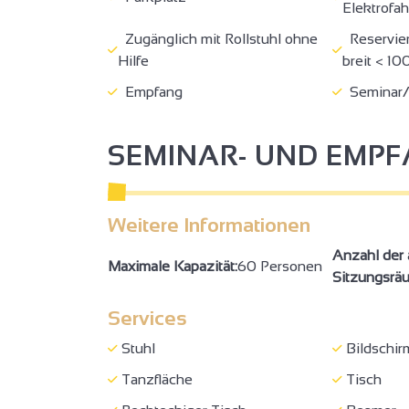
Elektrofa
Zugänglich mit Rollstuhl ohne
Reservier
Hilfe
breit < 1
Empfang
Seminar/
SEMINAR- UND EMP
3
Weitere Informationen
7
2
Anzahl der 
3
Maximale Kapazität:
60 Personen
Sitzungsrä
Services
5
Stuhl
Bildschir
Tanzfläche
Tisch