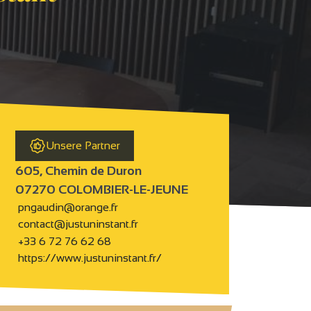
Unsere Partner
605, Chemin de Duron
07270 COLOMBIER-LE-JEUNE
pngaudin@orange.fr
contact@justuninstant.fr
+33 6 72 76 62 68
https://www.justuninstant.fr/