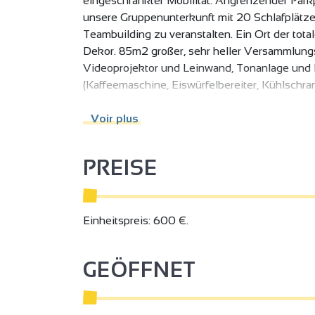
eingeschränkter Mobilität. Angrenzender Parkp
unsere Gruppenunterkunft mit 20 Schlafplätze
Teambuilding zu veranstalten. Ein Ort der tot
Dekor. 85m2 großer, sehr heller Versammlung
Videoprojektor und Leinwand, Tonanlage und
(Kaffeemaschine, Eiswürfelbereiter, Kühlschran
vom Saal aus zugänglich ist. Sanitäre Einricht
Voir plus
PREISE
Einheitspreis: 600 €.
GEÖFFNET