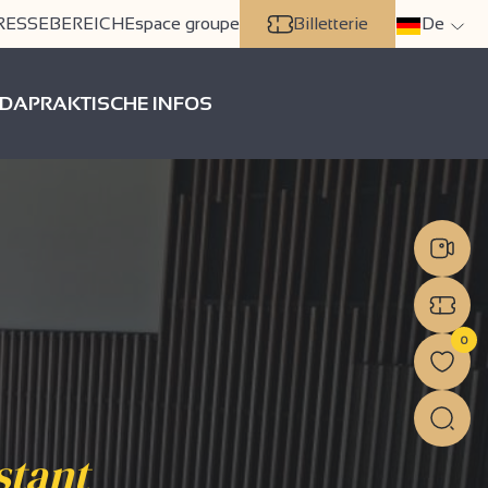
RESSEBEREICH
Espace groupe
Billetterie
De
DA
PRAKTISCHE INFOS
0
stant