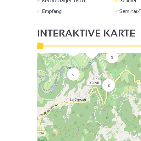
Rechteckiger Tisch
Beamer
Empfang
Seminar/
4
4
2
2
INTERAKTIVE KARTE
3
9
3
4
2
3
6
3