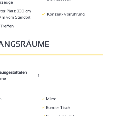
hrzeuge
ter Platz 330 cm
Konzert/Vorführung
00 m vom Standort
Treffen
FANGSRÄUME
ausgestatteten
1
ume
m
Mikro
Runder Tisch