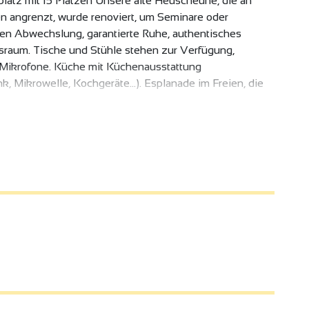
latz mit 15 Plätzen Unsere alte Heuscheune, die an
n angrenzt, wurde renoviert, um Seminare oder
alen Abwechslung, garantierte Ruhe, authentisches
sraum. Tische und Stühle stehen zur Verfügung,
 Mikrofone. Küche mit Küchenausstattung
k, Mikrowelle, Kochgeräte...). Esplanade im Freien, die
ungen.