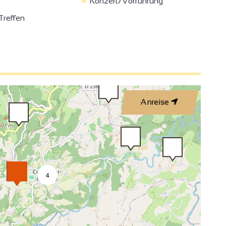
Konzert/Vorführung
3
Treffen
3
Anreise
2
4