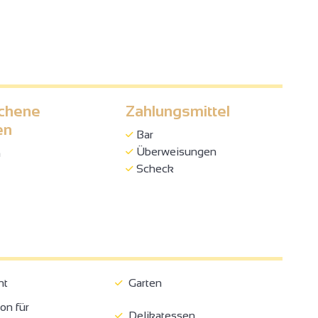
chene
Zahlungsmittel
en
Bar
Überweisungen
h
Scheck
nt
Garten
on für
Delikatessen