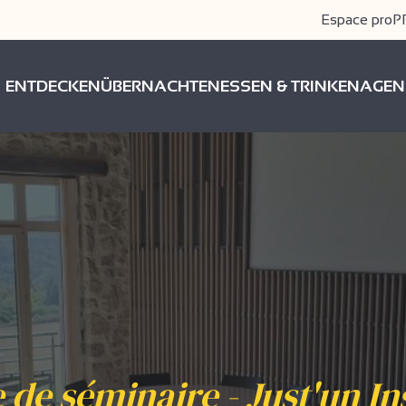
Espace pro
P
ENTDECKEN
ÜBERNACHTEN
ESSEN & TRINKEN
AGEN
e de séminaire - Just'un In