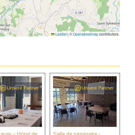
Leaflet
|
©
Openstreetmap
contributors
Unsere Partner
Unsere Partner
aum – Hôtel de
Salle de séminaire -
Sal