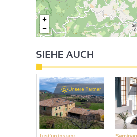
+
−
SIEHE AUCH
Unsere Partner
Just'un instant
Seminarr