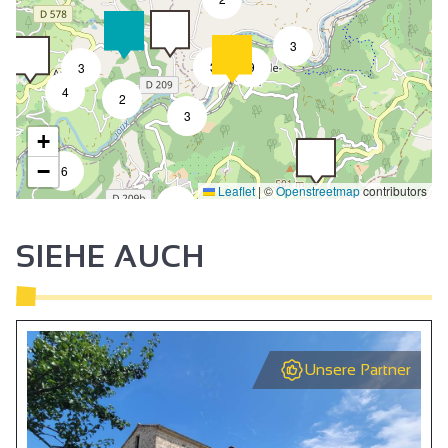
3
3
9
3
4
2
3
+
−
6
Leaflet
|
©
Openstreetmap
contributors
3
SIEHE AUCH
Unsere Partner