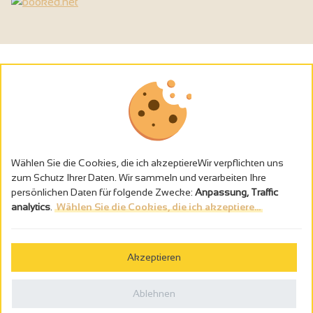
Wählen Sie die Cookies, die ich akzeptiereWir verpflichten uns
zum Schutz Ihrer Daten. Wir sammeln und verarbeiten Ihre
persönlichen Daten für folgende Zwecke:
Anpassung, Traffic
analytics
.
Wählen Sie die Cookies, die ich akzeptiere...
Alkoholmissbrauch ist gefährlich für die Gesundheit - trinken Sie in
Maβen
Akzeptieren
Gestion des cookies
Rechtliche Hinweise
Ablehnen
Politique de confidentialité
In Frankreich konzipiert von