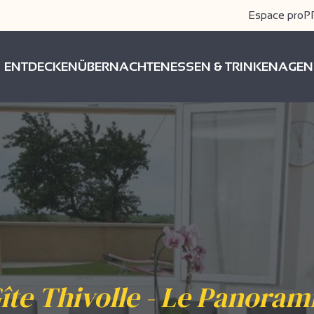
Espace pro
P
ENTDECKEN
ÜBERNACHTEN
ESSEN & TRINKEN
AGEN
îte Thivolle - Le Panoram