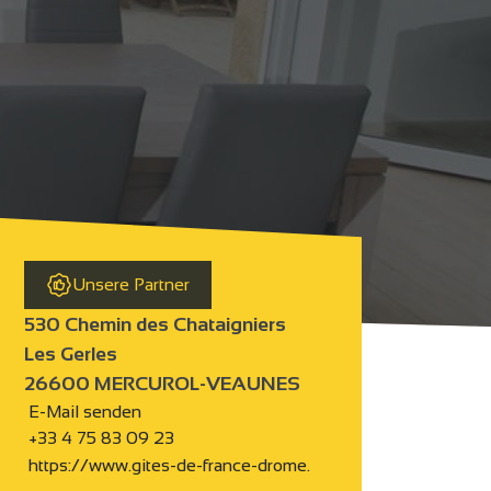
Unsere Partner
530 Chemin des Chataigniers
Les Gerles
26600 MERCUROL-VEAUNES
E-Mail senden
+33 4 75 83 09 23
https://www.gites-de-france-drome.