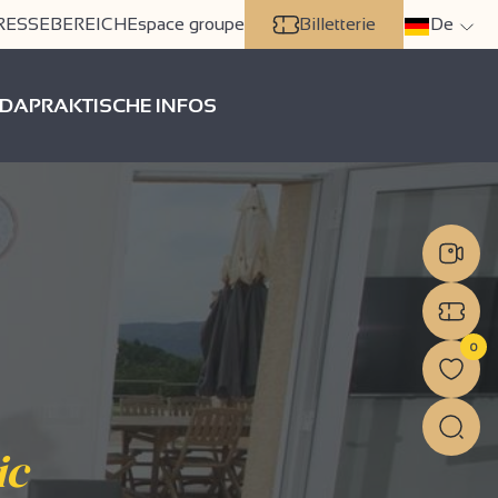
RESSEBEREICH
Espace groupe
Billetterie
De
DA
PRAKTISCHE INFOS
0
ic