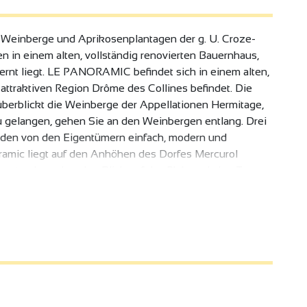
Weinberge und Aprikosenplantagen der g. U. Croze-
in einem alten, vollständig renovierten Bauernhaus,
ernt liegt. LE PANORAMIC befindet sich in einem alten,
r attraktiven Region Drôme des Collines befindet. Die
überblickt die Weinberge der Appellationen Hermitage,
 gelangen, gehen Sie an den Weinbergen entlang. Drei
rden von den Eigentümern einfach, modern und
oramic liegt auf den Anhöhen des Dorfes Mercurol
n atemberaubenden Blick auf das Rhônetal, den Turm
das Rhônetal. Sie können die privaten Terrassen und
arkplätzen, Grill, Rutsche, Schaukel, Tischtennisplatte
eselligkeit sind die Stärken dieses Bauernhofs.
 Nr. 13, 20 km Valence und 17 km Romans-sur-Isère, 20
hof Tain l'Hermitage.