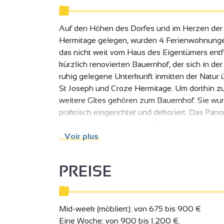
Auf den Höhen des Dorfes und im Herzen der 
Hermitage gelegen, wurden 4 Ferienwohnungen 
das nicht weit vom Haus des Eigentümers entf
kürzlich renovierten Bauernhof, der sich in de
ruhig gelegene Unterkunft inmitten der Natur 
St Joseph und Croze Hermitage. Um dorthin zu
weitere Gîtes gehören zum Bauernhof. Sie wu
praktisch eingerichtet und dekoriert. Das Pan
Veaunes gegenüber dem Turm und bietet eine
von Mercurol, die Weinberge, Obstgärten und 
Voir plus
den 3000 m2 großen, eingezäunten Park mit 2 P
und Tischfußball nutzen. Gemeinsamkeit und G
PREISE
Anfahrt: 3,5 km von der Autobahn A7 Ausfahrt
min TGV-Bahnhof Alixan, 5 km/8min TER-Bahn
Mid-week (möbliert): von 675 bis 900 €
Eine Woche: von 900 bis 1.200 €.