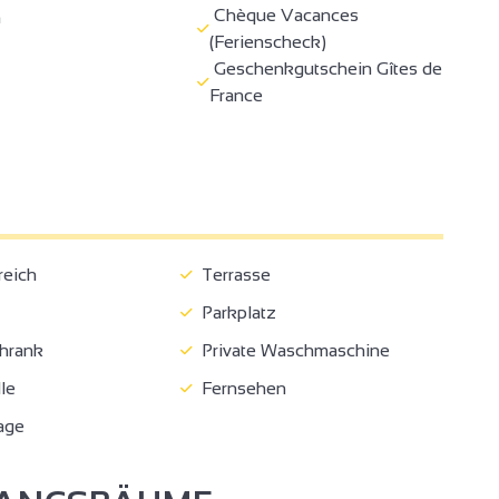
Chèque Vacances
h
(Ferienscheck)
Geschenkgutschein Gîtes de
France
reich
Terrasse
Parkplatz
hrank
Private Waschmaschine
le
Fernsehen
age
4