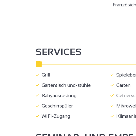
Französic
SERVICES
3
Grill
Spielebe
Gartentisch und-stühle
Garten
Babyausrüstung
Gefriersc
Geschirrspüler
Mikrowel
2
WIFI-Zugang
Klimaanl