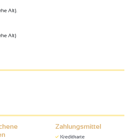
he Alt).
rhe Alt)
chene
Zahlungsmittel
en
Kreditkarte