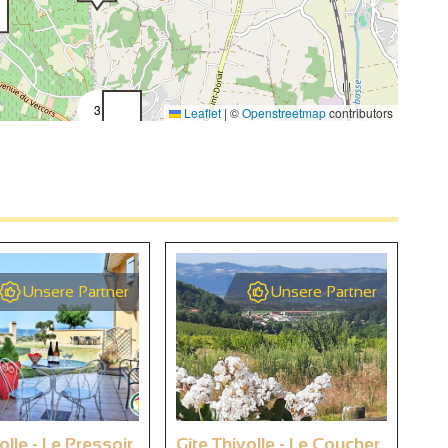
3
Leaflet
|
©
Openstreetmap
contributors
4
4
Unsere Partner
Unsere Partner
olle - Le Pressoir
Gîte Thivolle - Le Coucher
We