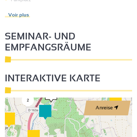
Gefrierschrank
Voir plus
Private Waschmaschine
Geschirrspüler
SEMINAR- UND
Mikrowelle
EMPFANGSRÄUME
Fernsehen
WIFI-Zugang
Klimaanlage
INTERAKTIVE KARTE
2
Anreise