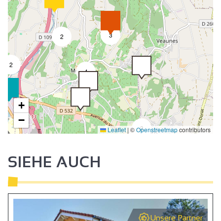
3
2
2
4
+
−
3
Leaflet
|
©
Openstreetmap
contributors
SIEHE AUCH
Unsere Partner