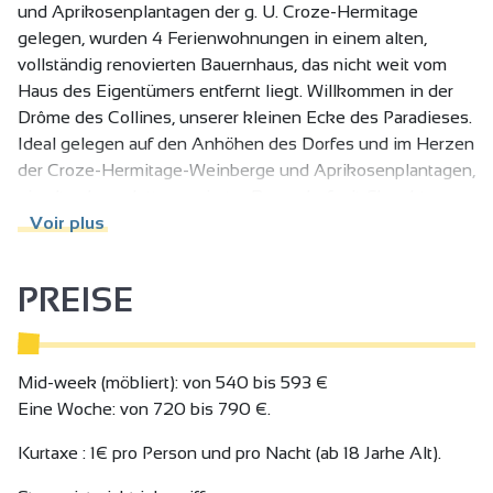
und Aprikosenplantagen der g. U. Croze-Hermitage
gelegen, wurden 4 Ferienwohnungen in einem alten,
vollständig renovierten Bauernhaus, das nicht weit vom
Haus des Eigentümers entfernt liegt. Willkommen in der
Drôme des Collines, unserer kleinen Ecke des Paradieses.
Ideal gelegen auf den Anhöhen des Dorfes und im Herzen
der Croze-Hermitage-Weinberge und Aprikosenplantagen,
ein alter, komplett renovierter Bauernhof mit Charakter,
nicht weit vom Haus des Eigentümers entfernt. Genießen
Voir plus
Sie den Blick auf die Ardèche, den Vercors, das Rhône-
Bett und die historischen Weinberge der nördlichen Rhône
PREISE
mit den Appellationen Crozes-Hermitage, Hermitage und
St Joseph. Auf 3000 m2 Grundstück Grillplatz sowie
zahlreiche Spiele im Freien . Sie können die unberührte
Natur und die Ruhe genießen und sind dennoch in der
Mid-week (möbliert): von 540 bis 593 €
Nähe der großen Verkehrsachsen und Ballungsräume: 3,5
Eine Woche: von 720 bis 790 €.
km von der Autobahnausfahrt A7 Nr. 13, 20 km von
Kurtaxe : 1€ pro Person und pro Nacht (ab 18 Jarhe Alt).
Valence und 17 km von Romans-sur-Isère, 20 min vom
TGV-Bahnhof Alixan und 5km/8min vom TER-Bahnhof