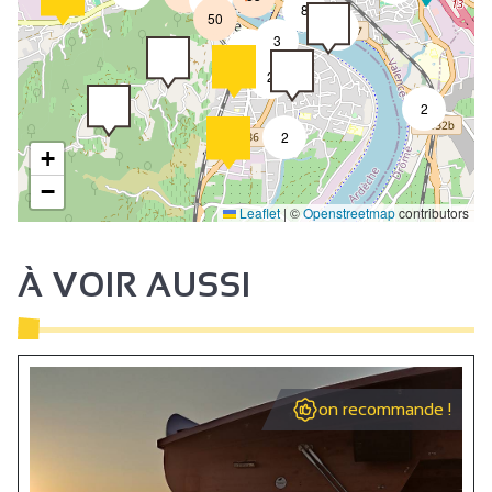
8
50
4
3
2
2
2
2
+
−
Leaflet
|
©
Openstreetmap
contributors
À VOIR AUSSI
on recommande !