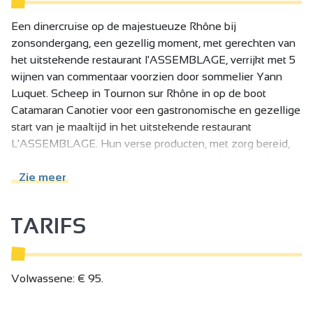
Een dinercruise op de majestueuze Rhône bij
zonsondergang, een gezellig moment, met gerechten van
het uitstekende restaurant l'ASSEMBLAGE, verrijkt met 5
wijnen van commentaar voorzien door sommelier Yann
Luquet. Scheep in Tournon sur Rhône in op de boot
Catamaran Canotier voor een gastronomische en gezellige
start van je maaltijd in het uitstekende restaurant
L'ASSEMBLAGE. Hun verse producten, met zorg bereid,
voeren je mee in de zonsondergang naar de iconische
landschappen van de Rhône-vallei tussen Hermitage en
Zie meer
Saint-Joseph. Je proeft 5 wijnen met commentaar van
sommelier Yann Luquet.
TARIFS
- Donderdag 11 juni - Domaine Laurent Habrard
- Donderdag 25 juni, 2 & 23 juli en 6 augustus - Domaine
Chaboud-Cellier
- Donderdag 20 augustus en 10 & 17 september - Domaine
Volwassene: € 95.
Farge