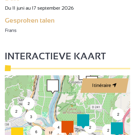
Du 11 juni au 17 september 2026
Gesproken talen
Frans
INTERACTIEVE KAART
Itinéraire
2
2
2
3
4
2
7
2
6
18
33
4