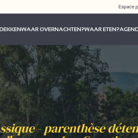
Espace p
DEKKEN
WAAR OVERNACHTEN?
WAAR ETEN?
AGEN
assique - parenthèse déten