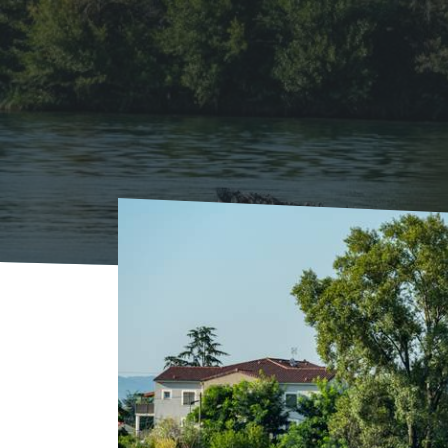
Voorpagina
Agenda
AGENDA
Le class