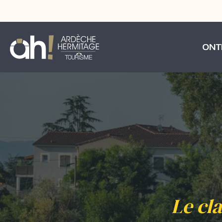
ONT
Le cl