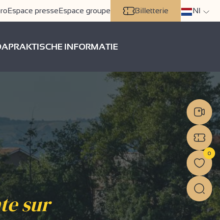
ro
Espace presse
Espace groupe
Billetterie
Nl
DA
PRAKTISCHE INFORMATIE
0
te sur