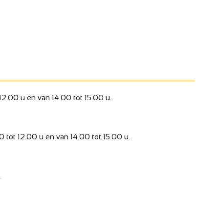
12.00 u en van 14.00 tot 15.00 u.
 tot 12.00 u en van 14.00 tot 15.00 u.
.
 zaterdag van 17.00 tot 18.00 u. Op zondag van 14.00