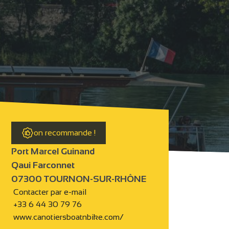
on recommande !
Port Marcel Guinand
Qaui Farconnet
07300 TOURNON-SUR-RHÔNE
Contacter par e-mail
+33 6 44 30 79 76
www.canotiersboatnbike.com/