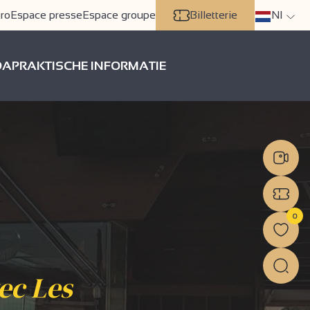
ro
Espace presse
Espace groupe
Billetterie
Nl
DA
PRAKTISCHE INFORMATIE
0
vec Les