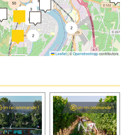
8
50
4
3
2
2
2
2
Leaflet
|
©
Openstreetmap
contributors
4
2
4
on recommande !
on recommande !
2