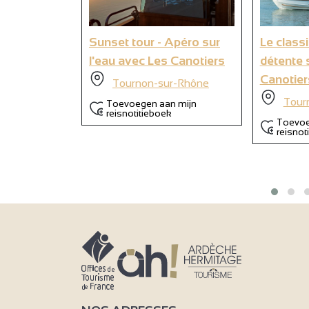
Sunset tour - Apéro sur
Le class
9
l'eau avec Les Canotiers
détente 
Canotier
Tournon-sur-Rhône
Tour
Toevoegen aan mijn
reisnotitieboek
Toevoe
reisnot