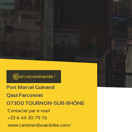
on recommande !
Port Marcel Guinand
Qaui Farconnet
07300 TOURNON-SUR-RHÔNE
Contacter par e-mail
+33 6 44 30 79 76
www.canotiersboatnbike.com/