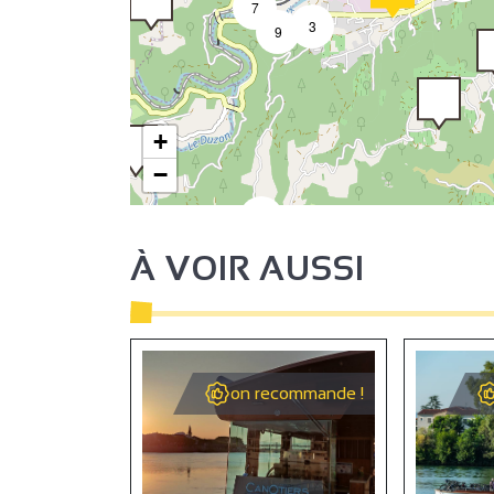
7
3
9
+
−
2
À VOIR AUSSI
2
on recommande !