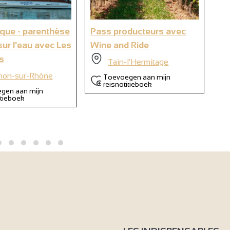
9
ique - parenthèse
Pass producteurs avec
Cro
6
sur l'eau avec Les
Wine and Ride
mo
s
su
Tain-l'Hermitage
Ca
non-sur-Rhône
Toevoegen aan mijn
reisnotitieboek
gen aan mijn
itieboek