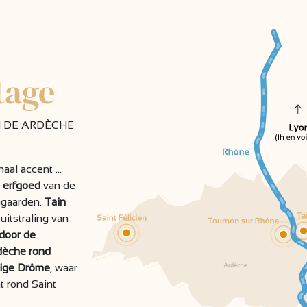
tage
N DE ARDÈCHE
al accent ...
 erfgoed
van de
ngaarden.
Tain
itstraling van
 door de
dèche rond
tige Drôme
, waar
t rond Saint