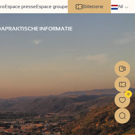
ro
Espace presse
Espace groupe
Billetterie
Nl
DA
PRAKTISCHE INFORMATIE
0
Nex