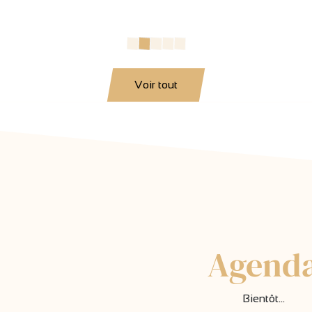
Voir tout
Agend
Bientôt...