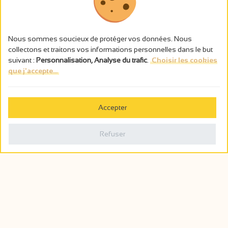
Nous sommes soucieux de protéger vos données. Nous
collectons et traitons vos informations personnelles dans le but
suivant :
Personnalisation, Analyse du trafic
.
Choisir les cookies
que j'accepte...
L’abus d’alcool est dangereux pour la santé, à consommer avec
modération.
Accepter
Gestion des cookies
Mentions légales
Refuser
Politique de confidentialité
Fait en france par
Webcam
Billetterie
0
Carnet de voyage
Rechercher