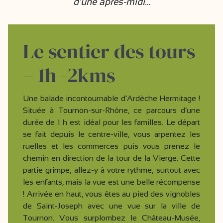
d’une après-midi…
Le sentier des tours
– 1h -2kms
Une balade incontournable d’Ardèche Hermitage !
Située à Tournon-sur-Rhône, ce parcours d’une
durée de 1 h est idéal pour les familles. Le départ
se fait depuis le centre-ville, vous arpentez les
ruelles et les commerces puis vous prenez le
chemin en direction de la tour de la Vierge. Cette
partie grimpe, allez-y à votre rythme, surtout avec
les enfants, mais la vue est une belle récompense
! Arrivée en haut, vous êtes au pied des vignobles
de Saint-Joseph avec une vue sur la ville de
Tournon. Vous surplombez le Château-Musée,