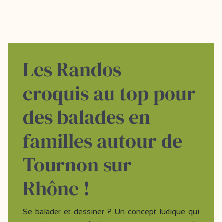
Les Randos
croquis au top pour
des balades en
familles autour de
Tournon sur
Rhône !
Se balader et dessiner ? Un concept ludique qui