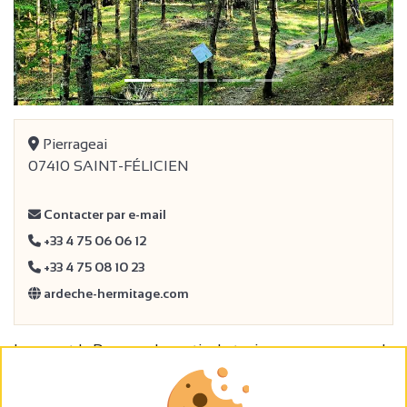
Pierrageai
07410 SAINT-FÉLICIEN
Contacter par e-mail
+33 4 75 06 06 12
+33 4 75 08 10 23
ardeche-hermitage.com
Longeant la Daronne, le sentier botanique vous propose de
découvrir et d'observer de nombreuses plantes et arbres
de la région. Il est équipé d'écriteaux d'identification. C'est