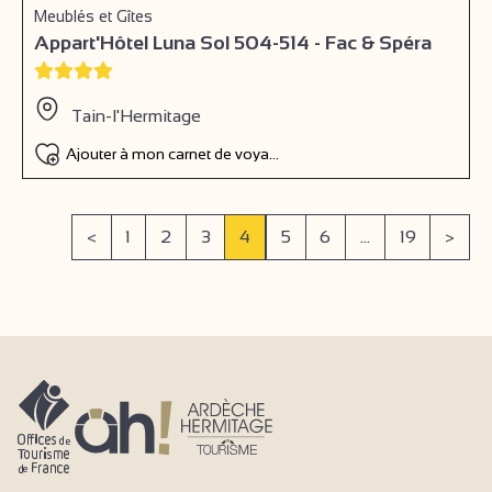
Meublés et Gîtes
Appart'Hôtel Luna Sol 504-514 - Fac & Spéra
Tain-l'Hermitage
Ajouter à mon carnet de voyage
<
1
2
3
4
5
6
...
19
>