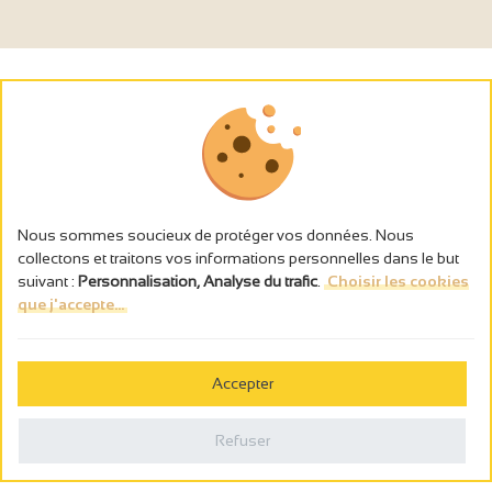
Nous sommes soucieux de protéger vos données. Nous
collectons et traitons vos informations personnelles dans le but
suivant :
Personnalisation, Analyse du trafic
.
Choisir les cookies
que j'accepte...
L’abus d’alcool est dangereux pour la santé, à consommer avec
modération.
Accepter
Gestion des cookies
Mentions légales
Refuser
Politique de confidentialité
Fait en france par