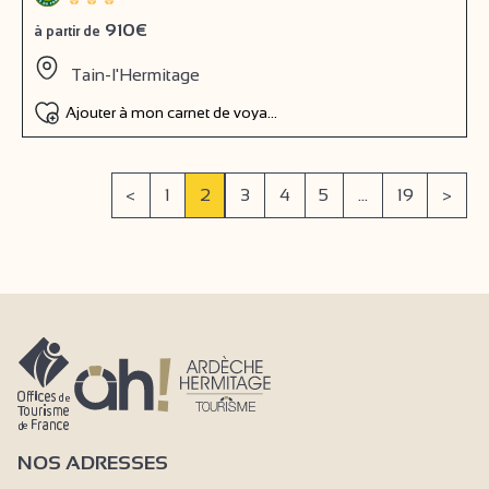
910€
à partir de
Tain-l'Hermitage
Ajouter à mon carnet de voyage
<
1
2
3
4
5
...
19
>
NOS ADRESSES