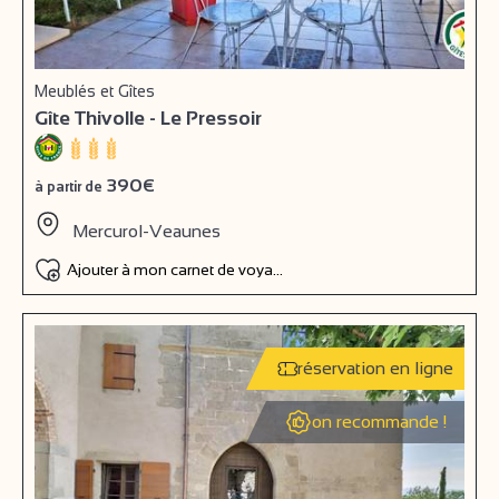
Meublés et Gîtes
Gîte Thivolle - Le Pressoir
390€
à partir de
Mercurol-Veaunes
Ajouter à mon carnet de voyage
réservation en ligne
on recommande !