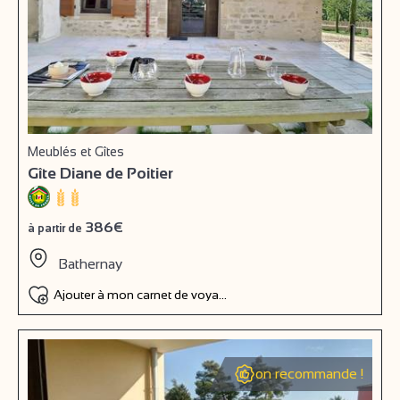
Meublés et Gîtes
Gîte Diane de Poitier
386€
à partir de
Bathernay
Ajouter à mon carnet de voyage
on recommande !