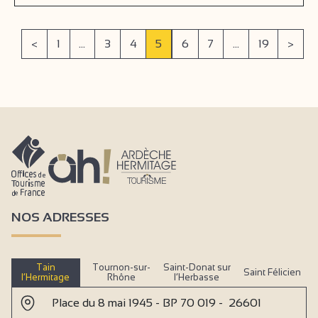
<
1
...
3
4
5
6
7
...
19
>
NOS ADRESSES
Tain
Tournon-sur-
Saint-Donat sur
Saint Félicien
l’Hermitage
Rhône
l’Herbasse
Place du 8 mai 1945 - BP 70 019 - 26601