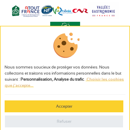
L’abus d’alcool est dangereux pour la santé, à consommer avec
modération.
Gestion des cookies
Nous sommes soucieux de protéger vos données. Nous
Mentions légales
collectons et traitons vos informations personnelles dans le but
Politique de confidentialité
suivant :
Personnalisation, Analyse du trafic
.
Choisir les cookies
Fait en france par
que j'accepte...
Webcam
Accepter
Billetterie
0
Carnet de voyage
Refuser
Rechercher