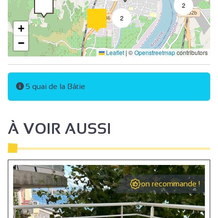
2
Possibilité de déposer quelqu’un devant le site
2
+
Climatisation
−
Leaflet
|
©
Openstreetmap
contributors
5 quai de la Bâtie
À VOIR AUSSI
on recommande !