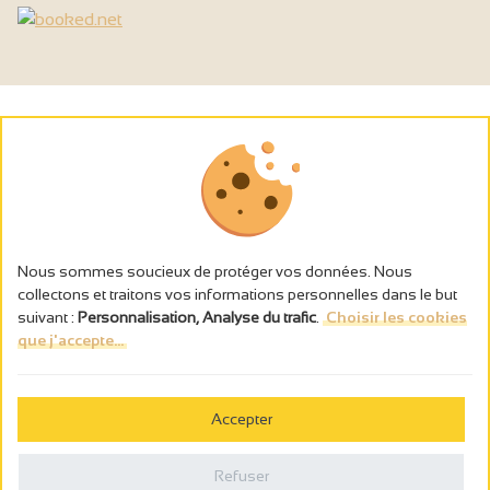
Nous sommes soucieux de protéger vos données. Nous
collectons et traitons vos informations personnelles dans le but
suivant :
Personnalisation, Analyse du trafic
.
Choisir les cookies
que j'accepte...
L’abus d’alcool est dangereux pour la santé, à consommer avec
modération.
Accepter
Gestion des cookies
Mentions légales
Refuser
Politique de confidentialité