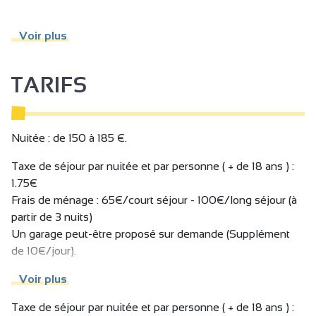
. Chacun pourra profiter de son intimité, grâce à ses 3
Voir plus
chambres très confortables, chacune dotée d’une salle de
bain, d’un écran plat Smart TV.
TARIFS
La pièce de vie est accueillante, spacieuse et baignée de
lumière.
La cuisine ouverte comprend tout l’équipement nécessaire
pour un séjour agréable.
Nuitée : de 150 à 185 €.
Restaurants, viticulteurs, cavistes et commerces sont à
Taxe de séjour par nuitée et par personne ( + de 18 ans ) :
proximité.
1.75€
Gare de Tain l’Hermitage à 5 mn à pied.
Frais de ménage : 65€/court séjour - 100€/long séjour (à
Parking privé sur demande selon disponibilité.
partir de 3 nuits)
Un garage peut-être proposé sur demande (Supplément
Possibilité de réserver l'ensemble des appartements (16
de 10€/jour).
pers - 8 ch doubles)
Taxe de séjour non incluse.
Voir plus
Taxe de séjour par nuitée et par personne ( + de 18 ans ) :