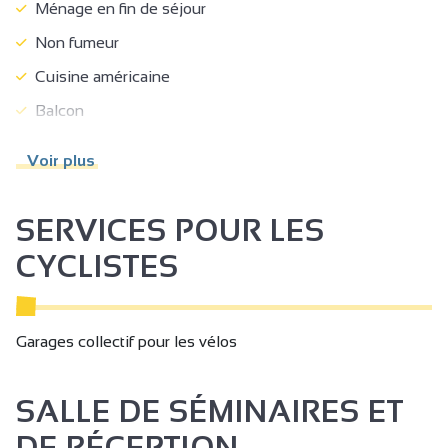
Ménage en fin de séjour
Non fumeur
Cuisine américaine
Balcon
Lit 160 cm
Voir plus
Matériel Bébé
Lit bébé
SERVICES POUR LES
Draps compris
CYCLISTES
Congélateur
Four
Garages collectif pour les vélos
Hotte aspirante
Lave linge privatif
SALLE DE SÉMINAIRES ET
Lave vaisselle
DE RÉCEPTION