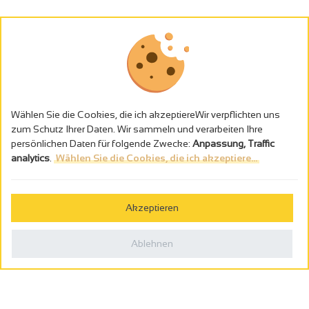
Wählen Sie die Cookies, die ich akzeptiereWir verpflichten uns
zum Schutz Ihrer Daten. Wir sammeln und verarbeiten Ihre
persönlichen Daten für folgende Zwecke:
Anpassung, Traffic
analytics
.
Wählen Sie die Cookies, die ich akzeptiere...
Alkoholmissbrauch ist gefährlich für die Gesundheit - trinken Sie in
Maβen
Akzeptieren
Gestion des cookies
Rechtliche Hinweise
Ablehnen
Politique de confidentialité
In Frankreich konzipiert von
Webcam