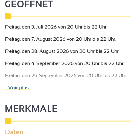
GEÖFFNET
connoisseur, an occasional wine buff or a complete novice,
this show is designed for everyone!
No technical speeches or academic lessons - just laughter,
discovery and sharing!
Freitag, den 3. Juli 2026 von 20 Uhr bis 22 Uhr.
Freitag, den 7. August 2026 von 20 Uhr bis 22 Uhr.
Freitag, den 28. August 2026 von 20 Uhr bis 22 Uhr.
Freitag, den 4. September 2026 von 20 Uhr bis 22 Uhr.
Freitag, den 25. September 2026 von 20 Uhr bis 22 Uhr.
Freitag, den 9. Oktober 2026 von 20 Uhr bis 22 Uhr.
Voir plus
Freitag, den 6. November 2026 von 20 Uhr bis 22 Uhr.
MERKMALE
Daten