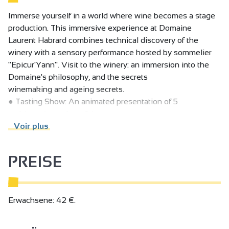
Immerse yourself in a world where wine becomes a stage
production. This immersive experience at Domaine
Laurent Habrard combines technical discovery of the
winery with a sensory performance hosted by sommelier
"Epicur'Yann". Visit to the winery: an immersion into the
Domaine's philosophy, and the secrets
winemaking and ageing secrets.
● Tasting Show: An animated presentation of 5
emblematic cuvées of the moment
of the moment (served in 5 cl doses):
Voir plus
○ 1 Vin de France Blanc.
○ 1 Hermitage Blanc.
PREISE
○ 1 Crozes-Hermitage Rouge.
○ 1 Saint-Joseph Rouge.
○ 1 Crozes-Hermitage Rouge "Tête de cuvée".
Erwachsene: 42 €.
No wine knowledge necessary: Whether you're a wine