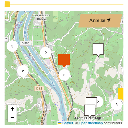
Anreise
3
2
2
3
2
3
+
−
Leaflet
|
©
Openstreetmap
contributors