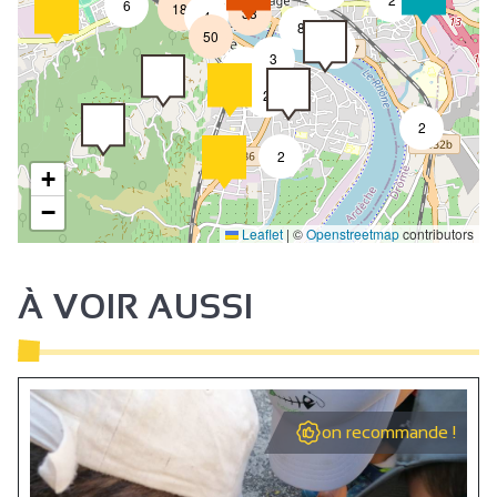
6
18
33
4
8
50
4
3
2
2
2
2
+
−
Leaflet
|
©
Openstreetmap
contributors
À VOIR AUSSI
on recommande !