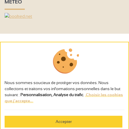
MÉTÉO
Nous sommes soucieux de protéger vos données. Nous
collectons et traitons vos informations personnelles dans le but
suivant :
Personnalisation, Analyse du trafic
.
Choisir les cookies
que j'accepte...
L’abus d’alcool est dangereux pour la santé, à consommer avec
modération.
Accepter
Gestion des cookies