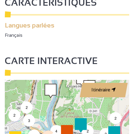
CARACTÉRISTIQUES
Langues parlées
Français
CARTE INTERACTIVE
Itinéraire
2
2
2
3
4
2
7
2