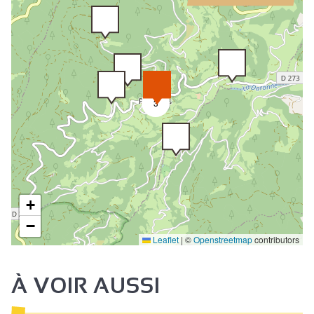
3
+
−
Leaflet
|
©
Openstreetmap
contributors
À VOIR AUSSI