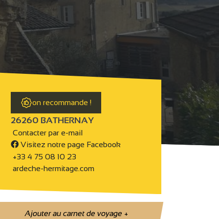
on recommande !
26260 BATHERNAY
Contacter par e-mail
Visitez notre page Facebook
+33 4 75 08 10 23
ardeche-hermitage.com
Ajouter au carnet de voyage
+