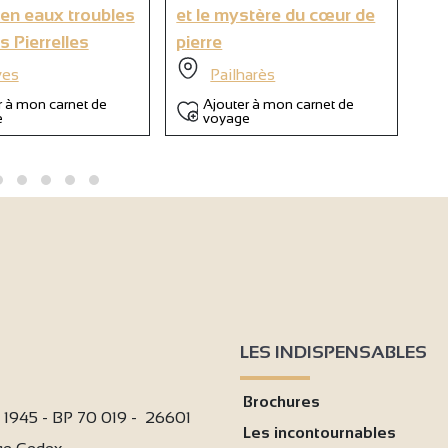
en eaux troubles
et le mystère du cœur de
cab
s Pierrelles
pierre
d'
es
Pailharès
r à mon carnet de
Ajouter à mon carnet de
e
voyage
LES INDISPENSABLES
Brochures
i 1945 - BP 70 019 - 26601
Les incontournables