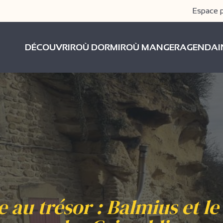
Espace 
DÉCOUVRIR
OÙ DORMIR
OÙ MANGER
AGENDA
 au trésor : Balmius et le