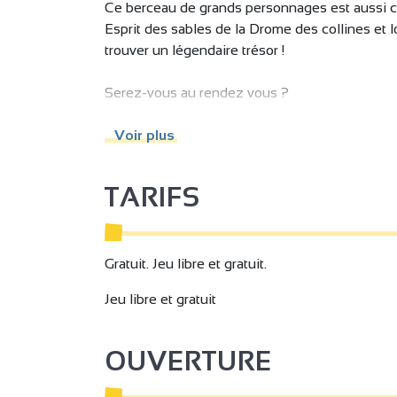
Ce berceau de grands personnages est aussi
Esprit des sables de la Drome des collines et lo
trouver un légendaire trésor !
Serez-vous au rendez vous ?
Alors, c'est parti pour de nouvelles aventures !
Voir plus
Tous les joueurs sont récompensés !
TARIFS
Gratuit. Jeu libre et gratuit.
Jeu libre et gratuit
OUVERTURE