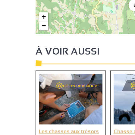
+
−
À VOIR AUSSI
2
4
on recommande !
3
16
Les chasses aux trésors
Chasse a