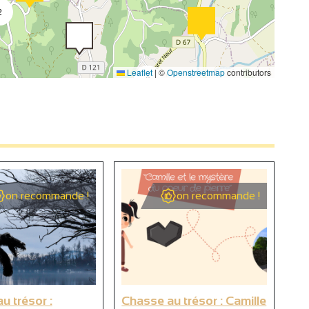
2
Leaflet
|
©
Openstreetmap
contributors
2
2
5
3
2
on recommande !
on recommande !
2
2
u trésor :
Chasse au trésor : Camille
Ch