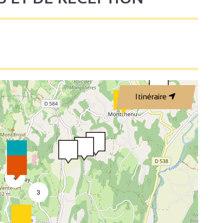
Itinéraire
4
3