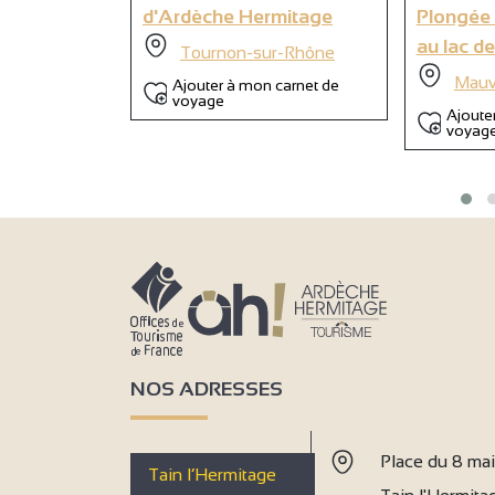
d'Ardèche Hermitage
Plongée 
au lac de
Tournon-sur-Rhône
Mauv
Ajouter à mon carnet de
voyage
Ajoute
voyag
NOS ADRESSES
Place du 8 ma
Tain l’Hermitage