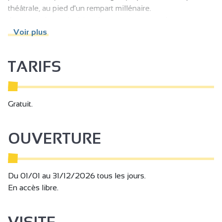
théâtrale, au pied d'un rempart millénaire.
Au coeur de ce site historique se trouve une importante
signalétique, historique et panoramique.
Voir plus
TARIFS
Gratuit.
OUVERTURE
Du 01/01 au 31/12/2026 tous les jours.
En accès libre.