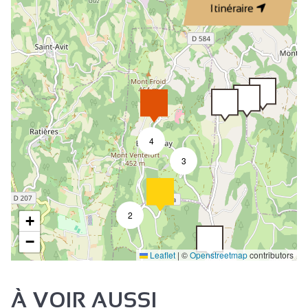
Itinéraire
4
3
2
+
−
Leaflet
|
©
Openstreetmap
contributors
À VOIR AUSSI