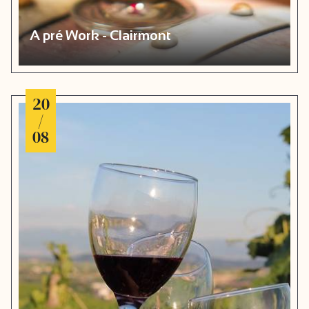
A pré Work - Clairmont
20
/
08