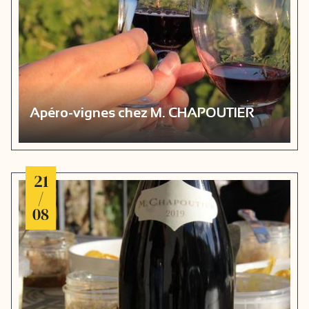
Apéro-vignes chez M. CHAPOUTIER
21
/
08