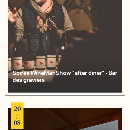
Soirée WineManShow "after diner" - Bar
des graviers
20
/
08