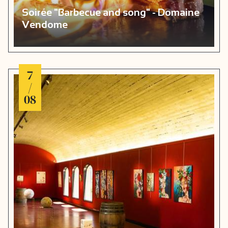
Soirée "Barbecue and song" - Domaine
Vendome
7
/
08