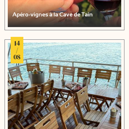
Apéro-vignes à la Cave de Tain
14
/
08