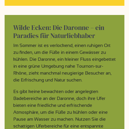
Wilde Ecken: Die Daronne – ein
Paradies für Naturliebhaber
Im Sommer ist es verlockend, einen ruhigen Ort
zu finden, um die Füße in einem Gewässer zu
kühlen. Die Daronne, ein kleiner Fluss eingebettet
in eine grüne Umgebung nahe Tournon-sur-
Rhône, zieht manchmal neugierige Besucher an,
die Erfrischung und Natur suchen.
Es gibt keine bewachten oder angelegten
Badebereiche an der Daronne, doch ihre Ufer
bieten eine friedliche und erfrischende
Atmosphäre, um die Füße zu kühlen oder eine
Pause am Wasser zu machen. Nutzen Sie die
schattigen Uferbereiche für eine entspannte