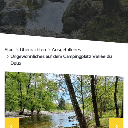
Start
Übernachten
Ausgefallenes
Ungewöhnliches auf dem Campingplatz Vallée du
Doux