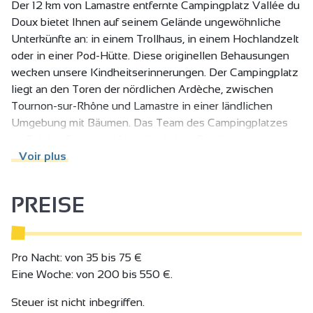
Der 12 km von Lamastre entfernte Campingplatz Vallée du
Doux bietet Ihnen auf seinem Gelände ungewöhnliche
Unterkünfte an: in einem Trollhaus, in einem Hochlandzelt
oder in einer Pod-Hütte. Diese originellen Behausungen
wecken unsere Kindheitserinnerungen. Der Campingplatz
liegt an den Toren der nördlichen Ardèche, zwischen
Tournon-sur-Rhône und Lamastre in einer ländlichen
Umgebung mit Bäumen. Das Team des Campingplatzes
im Tal des Doux wird Naturliebhaber, Familien und
Freunde, die Geselligkeit, Wohlbefinden und Ruhe am
Voir plus
Flussufer suchen, begeistern! Der Campingplatz ist von
zahlreichen Aktivitäten umgeben, darunter der Velorail
PREISE
des Gorges du Doux, der nur 2 Minuten entfernt ist.
Pro Nacht: von 35 bis 75 €
Eine Woche: von 200 bis 550 €.
Steuer ist nicht inbegriffen.