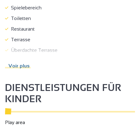
Spielebereich
Toiletten
Restaurant
Terrasse
Überdachte Terrasse
Schattige Terrasse
Voir plus
Parkplatz
Privatparkplatz
DIENSTLEISTUNGEN FÜR
Haustiere akzeptiert
KINDER
Essen zum Mitnehmen/Fertige Speisen
Kinderrestauration
Play area
Schnellrestauration
Kinderhochstuhl