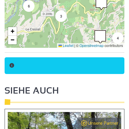
6
3
+
2
4
−
Leaflet
|
©
Openstreetmap
contributors
SIEHE AUCH
Unsere Partner