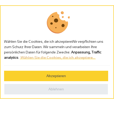
Wählen Sie die Cookies, die ich akzeptiereWir verpflichten uns
zum Schutz Ihrer Daten. Wir sammeln und verarbeiten Ihre
persönlichen Daten für folgende Zwecke:
Anpassung, Traffic
analytics
.
Wählen Sie die Cookies, die ich akzeptiere...
Alkoholmissbrauch ist gefährlich für die Gesundheit - trinken Sie in
Maβen
Akzeptieren
Gestion des cookies
Rechtliche Hinweise
Ablehnen
Politique de confidentialité
In Frankreich konzipiert von
Webcam