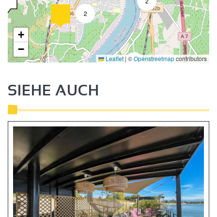
2
2
+
−
Leaflet
|
©
Openstreetmap
contributors
2
SIEHE AUCH