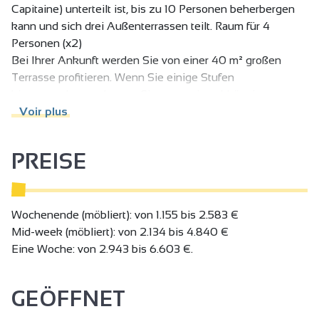
Capitaine) unterteilt ist, bis zu 10 Personen beherbergen
kann und sich drei Außenterrassen teilt. Raum für 4
Personen (x2)
Bei Ihrer Ankunft werden Sie von einer 40 m² großen
Terrasse profitieren. Wenn Sie einige Stufen
hinuntergehen, gelangen Sie zu zwei unabhängigen
Eingängen, die jeweils zu einer Unterkunft für 4 Personen
Voir plus
führen.
Jeder Raum besteht aus :
PREISE
- eine voll ausgestattete Küche, die zum Wohnzimmer hin
offen ist,
- zwei Schlafzimmer mit Doppelbett (160x200),
- ein Badezimmer mit Dusche und separatem WC
Wochenende (möbliert): von 1.155 bis 2.583 €
Mid-week (möbliert): von 2.134 bis 4.840 €
Bereich für 2 Personen
Eine Woche: von 2.943 bis 6.603 €.
Dieser Bereich, der über einen separaten Eingang
zugänglich ist, verfügt über :
GEÖFFNET
Eine Küche, die auf eine private Terrasse von 30 m² führt,
einen zweiten Terrassenbereich von 40 m².