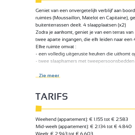
Geniet van een onvergetelijk verblijf aan boord 
ruimtes (Moussaillon, Matelot en Capitaine), g
buitenterrassen deelt. 4 slaapplaatsen (x2)
Zodra je aankomt, geniet je van een terras va
twee aparte ingangen, die elk leiden naar een 
Elke ruimte omvat :
- een volledig uitgeruste keuken die uitkomt
- twee slaapkamers met tweepersoonsbedden
- een doucheruimte met aparte WC
Zie meer
2-persoonsgedeelte
Toegang via een aparte ingang, dit gedeelte hee
TARIFS
een keuken die uitkomt op een privéterras va
E naar beneden naar de scheepshelling: een 
ontspanningsruimte met een bank, en een d
GEOPEND VANAF 15 AUGUSTUS - TERRAS
Weekend (appartement): € 1.155 tot € 2.583
Beleef een tijdloos intermezzo aan boord van 
Mid-week (appartement): € 2.134 tot € 4.840
Trakteer uzelf op een ongewone ervaring op h
Week: € 2.943 tot € 6.603.