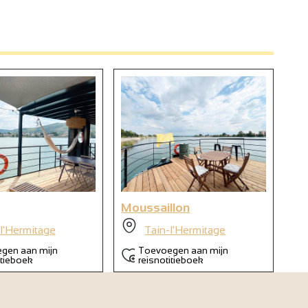
2
9
6
Moussaillon
l'Hermitage
Tain-l'Hermitage
gen aan mijn
Toevoegen aan mijn
itieboek
reisnotitieboek