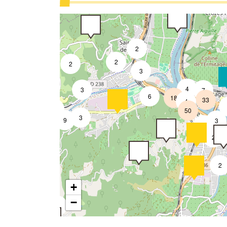
2
2
2
3
4
3
7
6
18
33
4
7
50
3
9
3
2
2
2
+
−
2
4