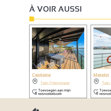
À VOIR AUSSI
2
9
Capitaine
Matelot
Tain-l'Hermitage
Tain-
Toevoegen aan mijn
Toevoe
reisnotitieboek
reisnot