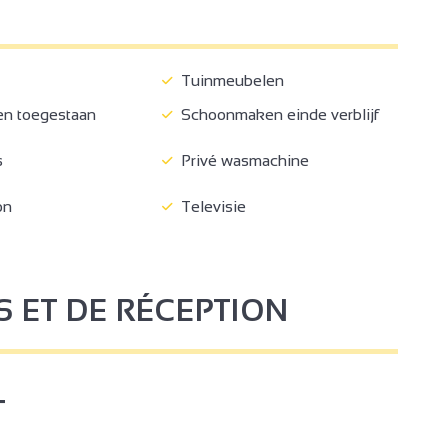
Tuinmeubelen
n toegestaan
Schoonmaken einde verblijf
4
s
Privé wasmachine
on
Televisie
3
S ET DE RÉCEPTION
2
T
2
3