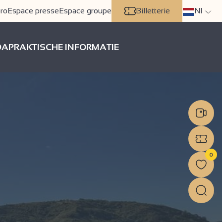
ro
Espace presse
Espace groupe
Billetterie
Nl
DA
PRAKTISCHE INFORMATIE
0