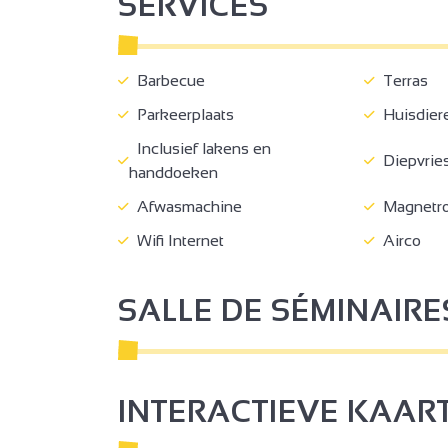
SERVICES
2
Barbecue
Terras
2
Parkeerplaats
Huisdiere
Inclusief lakens en
Diepvrie
handdoeken
Afwasmachine
Magnetr
3
Wifi Internet
Airco
2
SALLE DE SÉMINAIRE
2
3
INTERACTIEVE KAAR