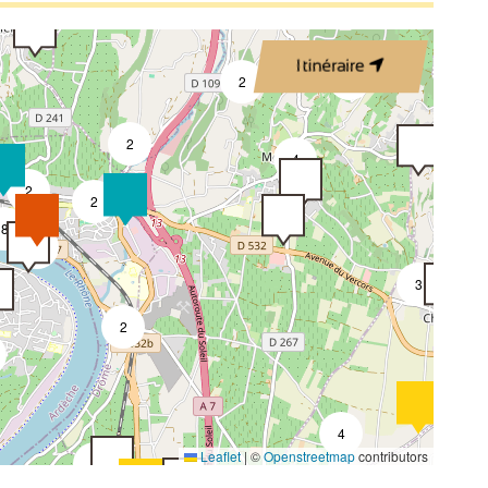
Itinéraire
4
2
2
4
2
2
8
3
3
2
4
Leaflet
|
©
Openstreetmap
contributors
2