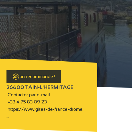
on recommande !
26600 TAIN-L'HERMITAGE
Contacter par e-mail
+33 4 75 83 09 23
https://www.gites-de-france-drome.
…