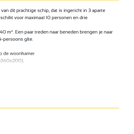
van dit prachtige schip, dat is ingericht in 3 aparte
eschikt voor maximaal 10 personen en drie
n 40 m². Een paar treden naar beneden brengen je naar
4-persoons gîte.
 op de woonkamer
 (160x200),
ft :
n 30 m², een tweede terrasgedeelte van 40 m².
gezellige slaapkamer met een bed van 160x200, een
oucheruimte met douche en WC. RESERVERING
 IN AANBOUW MET FIETSPAD
een uitzonderlijk schip
et water van de Rhône, aan boord van deze charmante