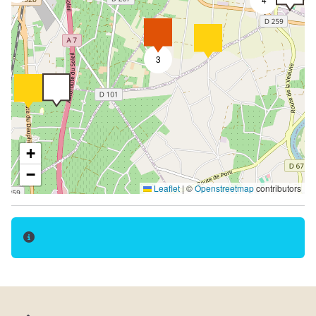
3
+
−
Leaflet
|
©
Openstreetmap
contributors