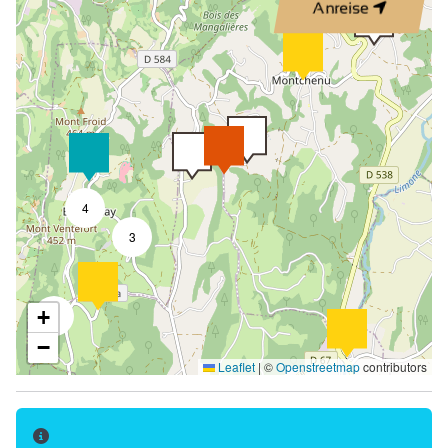
Anreise
Freie Verwaltung
Küche
Wohnzimmer/Esszimmer
Bedcouch
Bett 90 cm
Bett 160 cm
4
Babyausrüstung
3
Kinderhochstuhl
Wickeltisch
+
2
Staubsauger
−
Leaflet
|
©
Openstreetmap
contributors
Gefrierschrank
Backofen
Abzugshaube