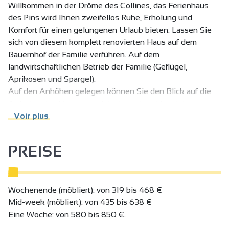
Willkommen in der Drôme des Collines, das Ferienhaus
des Pins wird Ihnen zweifellos Ruhe, Erholung und
Komfort für einen gelungenen Urlaub bieten. Lassen Sie
sich von diesem komplett renovierten Haus auf dem
Bauernhof der Familie verführen. Auf dem
landwirtschaftlichen Betrieb der Familie (Geflügel,
Aprikosen und Spargel).
Auf den Anhöhen gelegen können Sie den Blick auf die
Ardèche, den Vercors und die typischen Hügel der
Umgebung genießen. Bernadette, Joseph und Damien
Voir plus
beraten Sie gerne zu den zahlreichen Entdeckungen, die
diese schöne Region zu bieten hat. Sei es kulturell (der
PREISE
berühmte Palais Idéal des Faktor Cheval, die Abtei Saint-
Antoine), sportlich (die Wanderwege, der See von
Champos, das internationale Springreiten oder kulinarisch!
Es besteht die Möglichkeit, Ihre Pferdefreunde
Wochenende (möbliert): von 319 bis 468 €
unterzubringen (Schuppen und Wiesen stehen zur
Mid-week (möbliert): von 435 bis 638 €
Verfügung).
Eine Woche: von 580 bis 850 €.