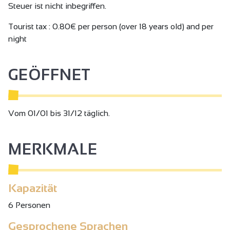
Steuer ist nicht inbegriffen.
Im Erdgeschoss: Angenehmer und heller Wohnraum mit
Wohnzimmer, Küche und Sitzecke mit Schlafsofa,
Tourist tax : 0.80€ per person (over 18 years old) and per
Badezimmer/WC. Obergeschoss: 3 Schlafzimmer
night
(2x90x200 oder 1x180x200) (2x90x200 oder
1x180x200) (2x90x200 oder 1x180x200), Duschbad,
GEÖFFNET
separates WC.
Vom 01/01 bis 31/12 täglich.
MERKMALE
Kapazität
6 Personen
Gesprochene Sprachen