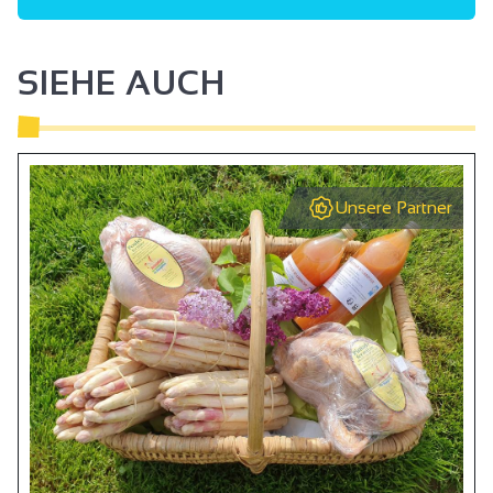
Private Waschmaschine
Geschirrspüler
SIEHE AUCH
Bügelausrüstung
Mikrowelle
Kühlschrank
Unsere Partner
Haartrockner
Handtuchtrockner
Zentralheizung
Kostenloser privater Internetzugang
DVD-Leser
Fernsehen
WIFI-Zugang
Klimaanlage