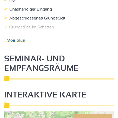
Hof
Unabhängiger Eingang
Abgeschlossenes Grundstück
Grundstück im Schatten
Terrasse
Voir plus
Gartentisch und-stühle
Garten
SEMINAR- UND
Unabhängiger Garten
EMPFANGSRÄUME
Besitzer in der Nähe
Parkplatz
Privatparkplatz
INTERAKTIVE KARTE
Touristenbroschüren
Reinigung gegen Aufpreis
Endreinigung