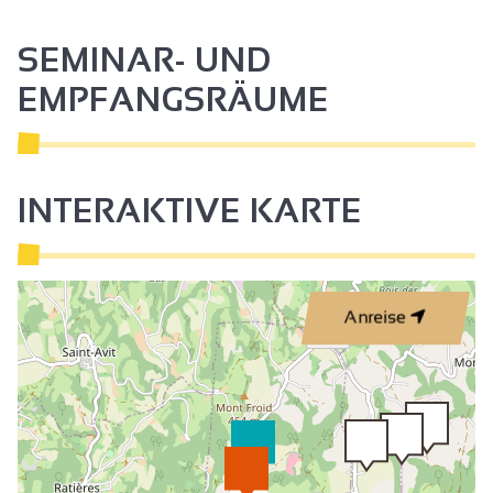
Mikrowelle
Gemeinsame Waschmaschine
SEMINAR- UND
Fernsehen
EMPFANGSRÄUME
WIFI-Zugang
INTERAKTIVE KARTE
Anreise