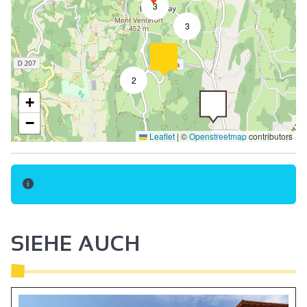
3
3
2
+
−
Leaflet
|
©
Openstreetmap
contributors
SIEHE AUCH