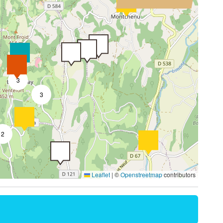
3
3
2
Leaflet
|
©
Openstreetmap
contributors
2
2
5
3