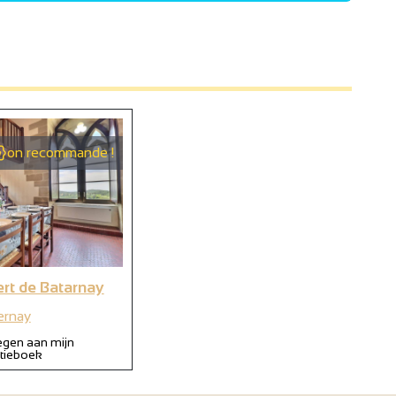
2
2
2
on recommande !
ert de Batarnay
ernay
gen aan mijn
itieboek