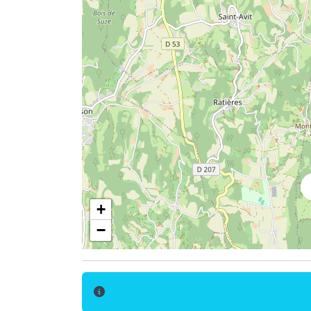
+
−
2