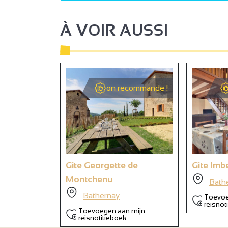
À VOIR AUSSI
4
3
on recommande !
16
Gîte Georgette de
Gîte Imb
Montchenu
Bath
Bathernay
Toevoe
reisnot
Toevoegen aan mijn
reisnotitieboek