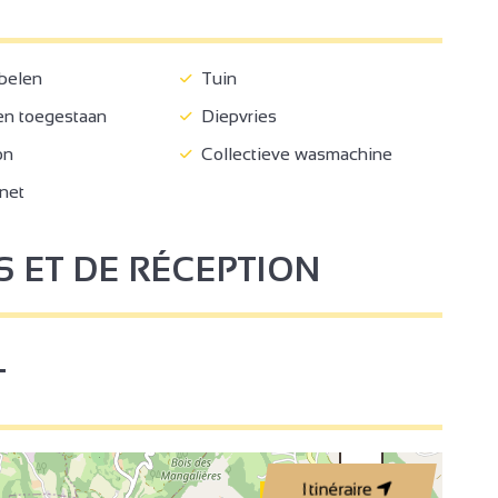
belen
Tuin
n toegestaan
Diepvries
on
Collectieve wasmachine
rnet
S ET DE RÉCEPTION
T
Itinéraire