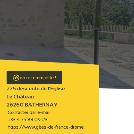
on recommande !
275 descente de l'Église
Le Château
26260 BATHERNAY
Contacter par e-mail
+33 4 75 83 09 23
https://www.gites-de-france-drome.