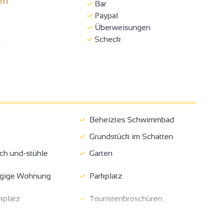
en
Bar
Paypal
Überweisungen
Scheck
h
Beheiztes Schwimmbad
Grundstück im Schatten
ch und-stühle
Garten
gige Wohnung
Parkplatz
kplatz
Touristenbroschüren
cher
Bett 90 cm