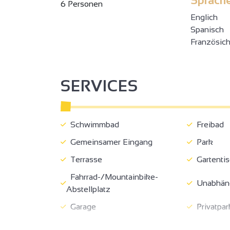
Sprach
6 Personen
Englich
Spanisch
Französic
SERVICES
Schwimmbad
Freibad
Gemeinsamer Eingang
Park
Terrasse
Gartentis
Fahrrad-/Mountainbike-
Unabhän
Abstellplatz
Garage
Privatpar
Zimmer mit Frühstück
Nichtrau