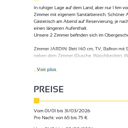
In ruhiger Lage auf dem Land, aber nur 1 km v
Zimmer mit eigenem Sanitärbereich. Schöner A
Gästetisch am Abend auf Reservierung, je nach
einen längeren Aufenthalt.
Unsere 2 Zimmer befinden sich im Obergesch
Zimmer JARDIN: Bett 140 cm, TV, Balkon mit Bl
neben dem Zimmer (Dusche, Waschbecken, WC,
Wasserkocher, Tee und Kaffee stehen im Zimm
Voir plus
Zimmer ABRICOT: 2 Einzelbetten (90 cm), Sa
Haartrockner, Handtuchtrockner, Duschmittel).
PREISE
Wasserkocher, Tee und Kaffee stehen im Zimm
CHALET: Gut im Schatten am Ende des Garten
2 Betten à 90 cm, an das Chalet angebaute S
Vom 01/01 bis 31/03/2026
Badezimmer in der Nähe mit begehbarer Dus
Pro Nacht: von 65 bis 75 €.
Kühlschrank, gekühlte Getränke gegen Bezah