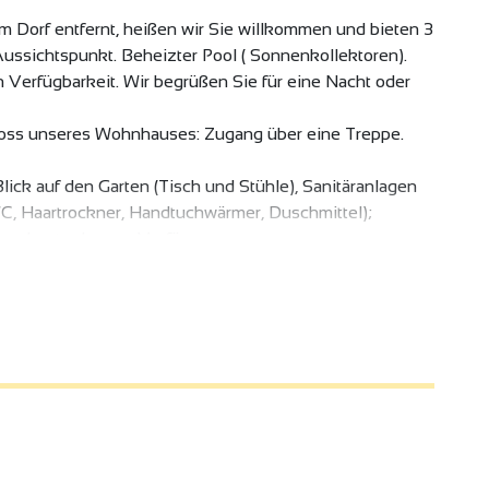
om Dorf entfernt, heißen wir Sie willkommen und bieten 3
ussichtspunkt. Beheizter Pool ( Sonnenkollektoren).
 Verfügbarkeit. Wir begrüßen Sie für eine Nacht oder
oss unseres Wohnhauses: Zugang über eine Treppe.
ick auf den Garten (Tisch und Stühle), Sanitäranlagen
 Haartrockner, Handtuchwärmer, Duschmittel);
er kostenlos zur Verfügung.
nitäranlagen im Zimmer (Dusche, Waschbecken, WC),
er kostenlos zur Verfügung.
s, neben dem Pool.
anitäranlagen im Freien (Waschbecken und WC) und
che, Waschbecken.
lung.