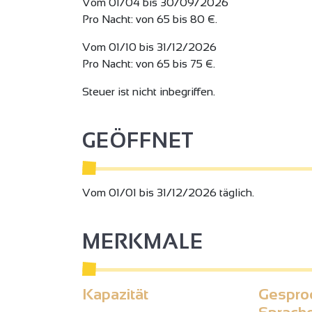
Vom 01/04 bis 30/09/2026
Mikrowelle.
Pro Nacht: von 65 bis 80 €.
Wasserkocher mit Tee und Kaffee zur kostenl
Reservierung für mindestens 3 aufeinanderfol
Vom 01/10 bis 31/12/2026
Pro Nacht: von 65 bis 75 €.
Frühstück wird bei schönem Wetter auf der Ter
Reservierung, außer samstags und je nach Verf
Steuer ist nicht inbegriffen.
Mit Sonnenkollektoren beheizter Pool zur Ver
GEÖFFNET
Vom 01/01 bis 31/12/2026 täglich.
MERKMALE
Kapazität
Gespro