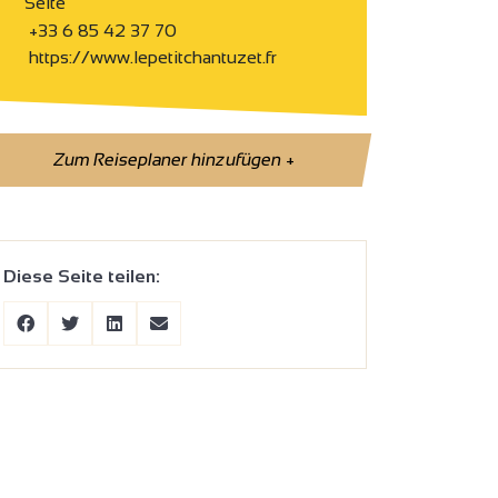
Seite
+33 6 85 42 37 70
https://www.lepetitchantuzet.fr
Zum Reiseplaner hinzufügen
+
Diese Seite teilen: