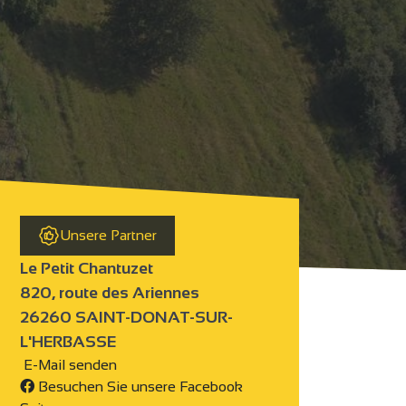
Unsere Partner
Le Petit Chantuzet
820, route des Ariennes
26260 SAINT-DONAT-SUR-
L'HERBASSE
E-Mail senden
Besuchen Sie unsere Facebook