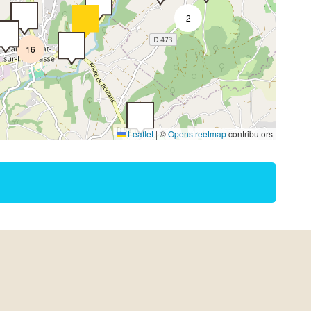
2
16
Leaflet
|
©
Openstreetmap
contributors