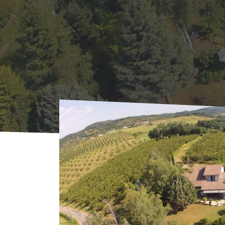
Start
Übernachten
Bed&Breakfast & Pens