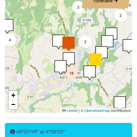
Itinéraire
5
2
2
4
2
16
+
−
Leaflet
|
©
Openstreetmap
contributors
45°07'49" et 4°58'50"