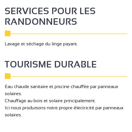
Documentation Touristique
SERVICES POUR LES
Table d'hôtes
RANDONNEURS
Non fumeur
Lit 90 cm
Lavage et séchage du linge payant.
Lit 140 cm
Linge compris
TOURISME DURABLE
Draps compris
Sèche cheveux
Sèche serviettes
Eau chaude sanitaire et piscine chauffée par panneaux
solaires.
Chauffage
Chauffage au bois et solaire principalement.
Cheminée / Poêle
Ici nous produisons notre propre électricité par panneaux
solaires.
Double vitrage
Accès Internet privatif Wifi gratuit