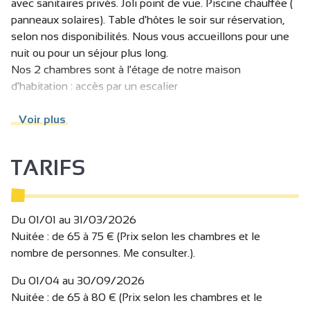
avec sanitaires privés. Joli point de vue. Piscine chauffée (
panneaux solaires). Table d'hôtes le soir sur réservation,
selon nos disponibilités. Nous vous accueillons pour une
nuit ou pour un séjour plus long.
Nos 2 chambres sont à l'étage de notre maison
d'habitation : accès par un escalier
Chambre JARDIN : lit en 140, TV, balcon avec vue sur le
Voir plus
jardin (table et chaises), sanitaires à côté de la chambre
(douche, lavabo, wc, sèche-cheveux, sèche serviettes,
TARIFS
produits de douche) ; bouilloire électrique, thé et café à
disposition gratuitement dans la chambre.
Chambre ABRICOT : 2 lits en 90, sanitaires dans la
Du 01/01 au 31/03/2026
chambre (douche, lavabo, wc), sèche-cheveux, sèche-
Nuitée : de 65 à 75 € (Prix selon les chambres et le
serviettes, produits de douche).
nombre de personnes. Me consulter.).
Bouilloire électrique, thé et café à disposition gratuitement
Du 01/04 au 30/09/2026
dans la chambre.
Nuitée : de 65 à 80 € (Prix selon les chambres et le