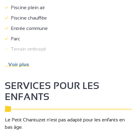
Piscine plein air
Piscine chauffée
Entrée commune
Parc
Terrain ombragé
Terrasse
Voir plus
Salon de jardin
Jardin
SERVICES POUR LES
Abris pour vélo ou VTT
ENFANTS
Habitation indépendante
Parking
Le Petit Chantuzet n'est pas adapté pour les enfants en
Garage
bas âge.
Parking privé