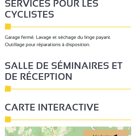
SERVICES POUR LES
Prise de télévision
CYCLISTES
Télévision
Accès Internet privatif Wifi
Douche
Garage fermé. Lavage et séchage du linge payant.
Outillage pour réparations à disposition.
Sanitaires privés
SALLE DE SÉMINAIRES ET
DE RÉCEPTION
CARTE INTERACTIVE