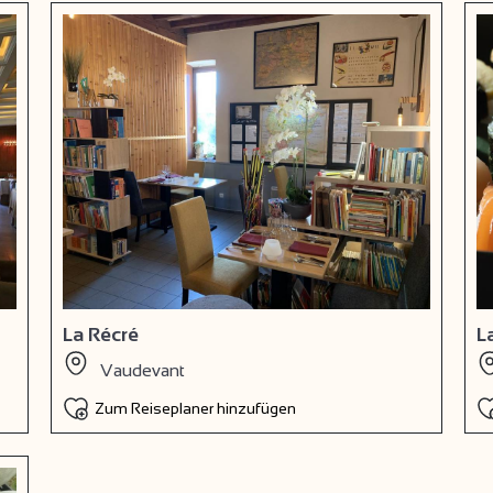
La Récré
L
Vaudevant
Zum Reiseplaner hinzufügen