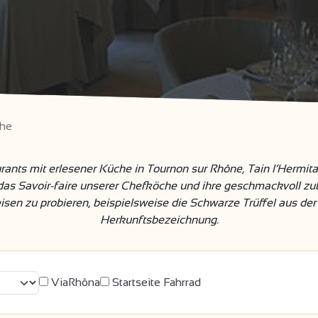
he
nts mit erlesener Küche in Tournon sur Rhône, Tain l’Hermitag
s Savoir-faire unserer Chefköche und ihre geschmackvoll zube
eisen zu probieren, beispielsweise die Schwarze Trüffel aus de
Herkunftsbezeichnung.
ViaRhôna
Startseite Fahrrad