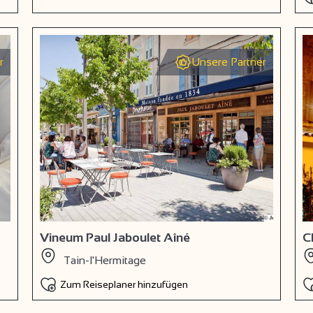
r
Unsere Partner
Vineum Paul Jaboulet Aîné
C
Tain-l'Hermitage
Zum Reiseplaner hinzufügen