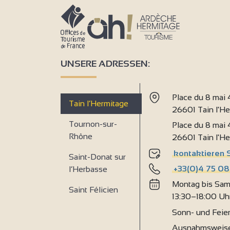
UNSERE ADRESSEN:
Place du 8 mai
Tain l’Hermitage
26601 Tain l'H
Tournon-sur-
Place du 8 mai
Rhône
26601 Tain l'H
kontaktieren 
Saint-Donat sur
+33(0)4 75 08
l’Herbasse
Montag bis Sam
Saint Félicien
13:30–18:00 Uh
Sonn- und Feie
Ausnahmsweise