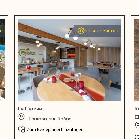
r
Unsere Partner
Le Cerisier
R
C
Tournon-sur-Rhône
Zum Reiseplaner hinzufügen