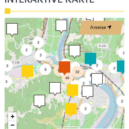
Anreise
2
2
2
3
3
2
3
8
2
6
18
32
4
8
49
4
3
3
2
2
2
2
+
−