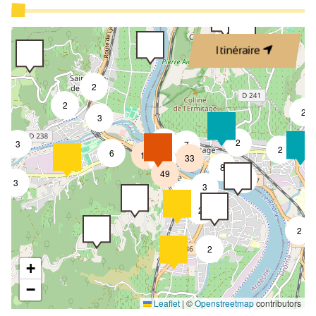
Itinéraire
2
2
2
3
4
2
3
7
2
6
18
33
4
8
49
4
3
3
2
2
2
2
+
−
Leaflet
|
©
Openstreetmap
contributors