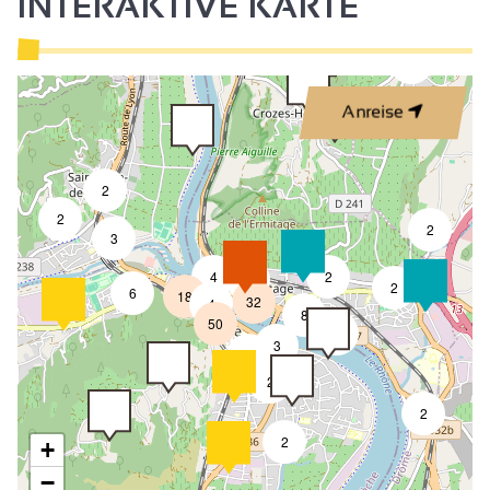
INTERAKTIVE KARTE
3
Anreise
2
2
2
3
4
2
7
2
6
18
32
4
8
50
4
3
2
2
2
2
+
−