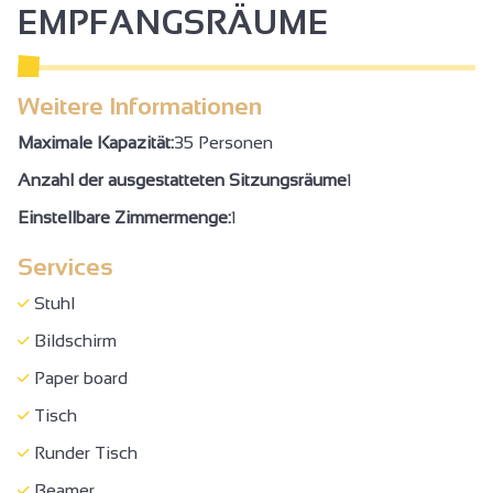
Reservierter Platz 330 cm breit < 100 m vom Standort
EMPFANGSRÄUME
Türen >=77 cm breit
WC + Haltestange + Bewegungsraum
Weitere Informationen
Klimaanlage
Maximale Kapazität:
35 Personen
Empfang
Anzahl der ausgestatteten Sitzungsräume
1
Seminar/Treffen
Einstellbare Zimmermenge:
1
Services
Stuhl
Bildschirm
Paper board
Tisch
Runder Tisch
Beamer