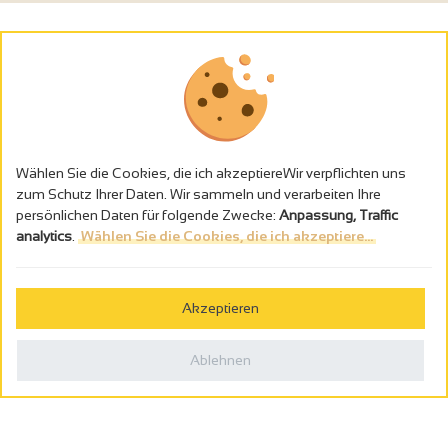
Wählen Sie die Cookies, die ich akzeptiereWir verpflichten uns
zum Schutz Ihrer Daten. Wir sammeln und verarbeiten Ihre
persönlichen Daten für folgende Zwecke:
Anpassung, Traffic
analytics
.
Wählen Sie die Cookies, die ich akzeptiere...
Alkoholmissbrauch ist gefährlich für die Gesundheit - trinken Sie in
Maβen
Akzeptieren
Gestion des cookies
Rechtliche Hinweise
Ablehnen
Politique de confidentialité
In Frankreich konzipiert von