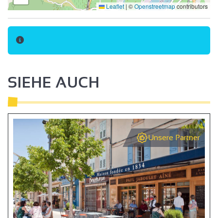
Leaflet
|
©
Openstreetmap
contributors
SIEHE AUCH
Unsere Partner