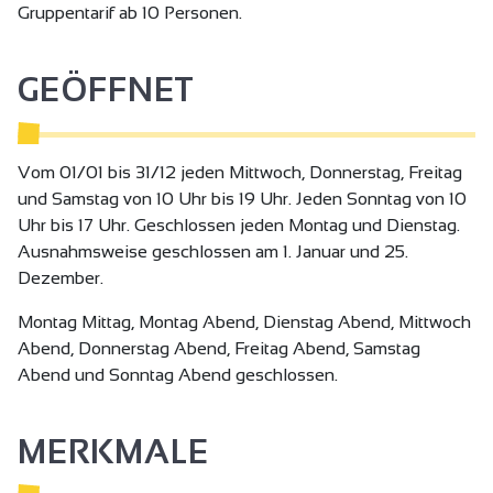
Gruppentarif ab 10 Personen.
Glas und begleitet von einer Schiefertafel mit Wurst und
Käse, oder als Feinschmeckerversion, zu den kleinen
Gerichten des Küchenchefs, oder auch als pädagogische
GEÖFFNET
Version, während einer geführten Weinprobe - Sie haben
die Wahl! und um das Erlebnis abzurunden, lassen Sie sich
von einer Weinbergsbesichtigung in der Chapelle de
Vom 01/01 bis 31/12 jeden Mittwoch, Donnerstag, Freitag
l'Hermitage verführen und entdecken Sie die Geheimnisse
und Samstag von 10 Uhr bis 19 Uhr. Jeden Sonntag von 10
dieses außergewöhnlichen Terroirs!
Uhr bis 17 Uhr. Geschlossen jeden Montag und Dienstag.
Ausnahmsweise geschlossen am 1. Januar und 25.
Dezember.
Montag Mittag, Montag Abend, Dienstag Abend, Mittwoch
Abend, Donnerstag Abend, Freitag Abend, Samstag
Abend und Sonntag Abend geschlossen.
MERKMALE