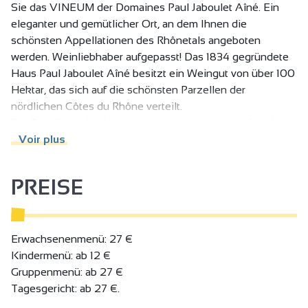
Sie das VINEUM der Domaines Paul Jaboulet Aîné. Ein
eleganter und gemütlicher Ort, an dem Ihnen die
schönsten Appellationen des Rhônetals angeboten
werden. Weinliebhaber aufgepasst! Das 1834 gegründete
Haus Paul Jaboulet Aîné besitzt ein Weingut von über 100
Hektar, das sich auf die schönsten Parzellen der
nördlichen Côtes du Rhône verteilt.
Die Exzellenz des Hauses zeigt sich sowohl im Weinberg
mit einer biologischen Landwirtschaft, die den Reichtum
Voir plus
und die Vielfalt der Terroirs respektiert und zur Geltung
bringt, als auch im Keller mit einer sorgfältigen und
PREISE
anspruchsvollen Weinbereitung, die stets auf der Suche
nach Perfektion ist.
Im historischen Herzen des Weinbaugebiets, am Fuße der
berühmten Hermitage-Hänge, beherbergt das VINEUM
Erwachsenenmenü: 27 €
den Weinkeller der Domaines Paul Jaboulet Aîné sowie
Kindermenü: ab 12 €
eine Weinstube und ein Restaurant. ein eleganter und
Gruppenmenü: ab 27 €
gemütlicher Ort, an dem wir Sie einladen, unsere Weine
Tagesgericht: ab 27 €.
nach Lust und Laune zu probieren: als Genussversion, im