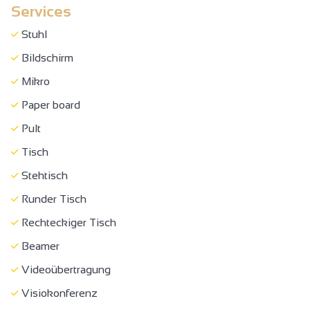
Services
Empfangspersonal für die Aufnahme von Menschen mit
Behinderungen sensibilisiert
Stuhl
Leistungen angepasst für Sehbehinderte
Bildschirm
Dokumentation in Braille verfügbar
Mikro
Leistungen angepasst für geistig Behinderte
Paper board
Zugänglich mit Rollstuhl ohne Hilfe
Pult
Zugänglich mit Rollstuhl, mit Hilfe
Tisch
Aufzug (80 X 130 cm) und Tür >= 77 cm
Stehtisch
Rezeption zwischen 70 und 80 cm hoch
Runder Tisch
WC + Haltestange + Bewegungsraum
Rechteckiger Tisch
Kongress
Beamer
Empfang
Videoübertragung
Messe/Ausstellung
Visiokonferenz
Seminar/Treffen