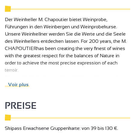
Der Weinkeller M. Chapoutier bietet Weinprobe,
Führungen in den Weinbergen und Weinprobekurse.
Unsere Weinkellner werden Sie die Werte und die Seele
des Weinkellers entdecken lassen. For 200 years, the M.
CHAPOUTIERhas been creating the very finest of wines
with the greatest respect for the balances of Nature in
order to achieve the most precise expression of each
terroir.
The world of wine is one of conviviality and generosity.
M. CHAPOUTIER seeks to share this message through an
Voir plus
art de vivre that anyone can enjoy.
PREISE
The M. CHAPOUTIER winery offers visitors tours of the
vineyards followed by a wine tasting in our wine bar or a
private room.
These tours, in which our expert sommeliers will share
Skipass Erwachsene Gruppenkarte: von 39 bis 130 €.