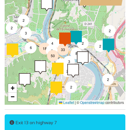
2
2
2
3
4
2
7
2
6
18
33
4
8
50
4
3
2
2
2
+
2
−
Leaflet
|
©
Openstreetmap
contributors
Exit 13 on highway 7