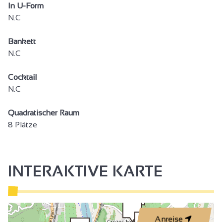
In U-Form
N.C
Bankett
N.C
Cocktail
N.C
Quadratischer Raum
8 Plätze
INTERAKTIVE KARTE
3
Anreise