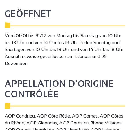
their passion for wine with you, can be tailored-made or
based on a specific theme. Group packages are also
GEÖFFNET
available.
These tours will give you a glimpse into the soul and the
savoir-faire of the M. CHAPOUTIER wine company.
You will experience a new way of learning about wine, one
Vom 01/01 bis 31/12 von Montag bis Samstag von 10 Uhr
which is surprising, amazing and exciting.
bis 13 Uhr und von 14 Uhr bis 19 Uhr. Jeden Sonntag und
feiertagen von 10 Uhr bis 13 Uhr und von 14 Uhr bis 18 Uhr.
Ausnahmsweise geschlossen am 1. Januar und 25.
Dezember.
APPELLATION D'ORIGINE
CONTRÔLÉE
AOP Condrieu, AOP Côte Rôtie, AOP Cornas, AOP Côtes
du Rhône, AOP Gigondas, AOP Côtes du Rhône Villages,
AOP Crozes-Hermitage, AOP Hermitage, AOP Luberon,