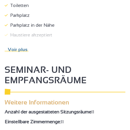
Toiletten
Parkplatz
Parkplatz in der Nähe
Haustiere akzeptiert
Touristenbroschüren
Voir plus
Boutique
Unterkunft
SEMINAR- UND
Themenführung
EMPFANGSRÄUME
Kostenlose Führungen
Führungen
Weitere Informationen
Pädagogische Besichtigungen
Anzahl der ausgestatteten Sitzungsräume
11
Internationaler Export
Einstellbare Zimmermenge:
11
Direktverkauf beim Winzer