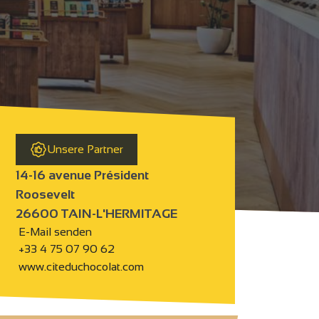
Unsere Partner
14-16 avenue Président
Roosevelt
26600 TAIN-L'HERMITAGE
E-Mail senden
+33 4 75 07 90 62
www.citeduchocolat.com