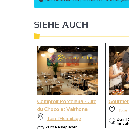
2
SIEHE AUCH
Unsere Partner
9
Comptoir Porcelana - Cité
Gourmet
du Chocolat Valrhona
Tain-
Tain-l'Hermitage
Zum R
hinzu
Zum Reiseplaner