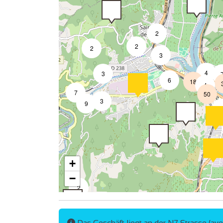
2
2
2
3
4
3
6
18
4
7
50
3
9
+
−
2
4
Das Geschäft liegt an der N7 Strasse (av