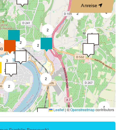
Anreise
4
2
2
4
2
7
2
33
8
4
3
2
3
2
2
2
4
Leaflet
|
©
Openstreetmap
contributors
2
enue Franklin Roosevelt)