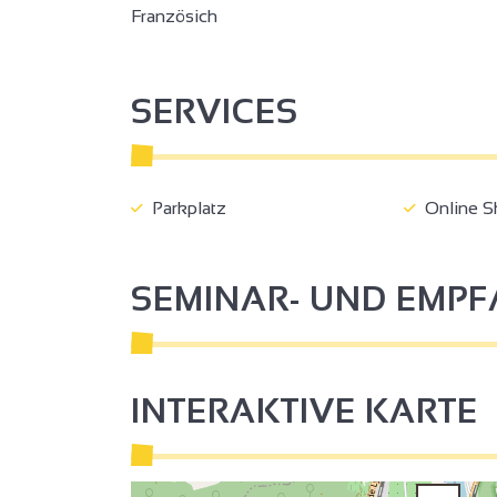
Französich
2
2
SERVICES
Parkplatz
Online S
3
2
SEMINAR- UND EMP
2
3
INTERAKTIVE KARTE