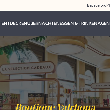
Espace pro
P
ENTDECKEN
ÜBERNACHTEN
ESSEN & TRINKEN
AGEN
Boutique Valrhona