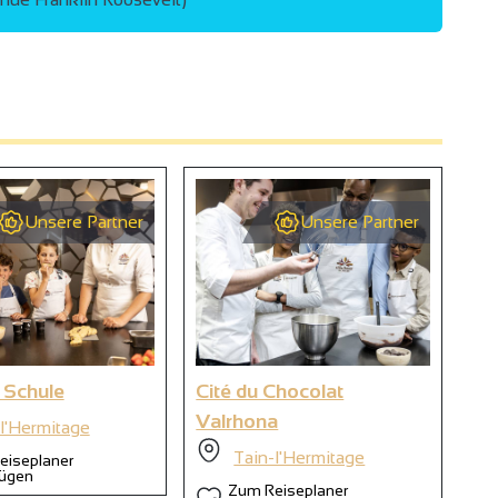
2
9
Unsere Partner
Unsere Partner
6
 Schule
Cité du Chocolat
Ec
Valrhona
Ch
l'Hermitage
Tain-l'Hermitage
eiseplaner
fügen
Zum Reiseplaner