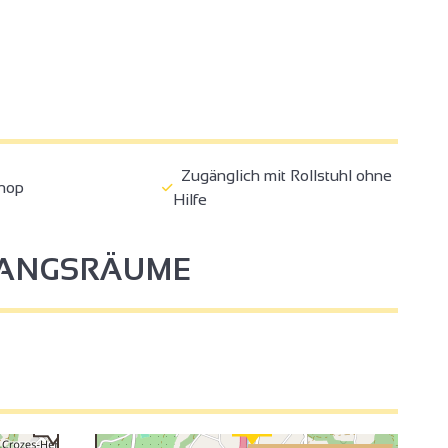
4
Zugänglich mit Rollstuhl ohne
hop
Hilfe
FANGSRÄUME
3
2
2
3