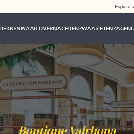
Espace p
DEKKEN
WAAR OVERNACHTEN?
WAAR ETEN?
AGEN
Boutique Valrhona