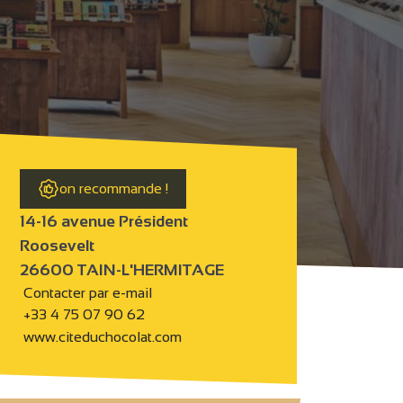
on recommande !
14-16 avenue Président
Roosevelt
26600 TAIN-L'HERMITAGE
Contacter par e-mail
+33 4 75 07 90 62
www.citeduchocolat.com