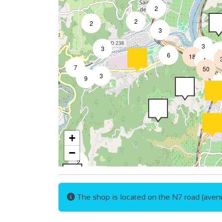
2
2
2
3
3
3
8
6
18
4
7
50
3
9
+
−
2
4
The shop is located on the N7 road (aven
2