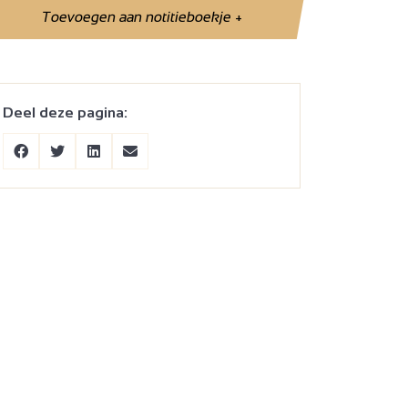
Toevoegen aan notitieboekje
+
Deel deze pagina: