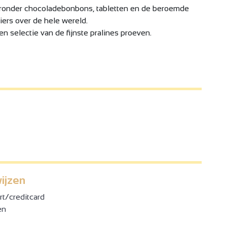
ronder chocoladebonbons, tabletten en de beroemde
siers over de hele wereld.
n selectie van de fijnste pralines proeven.
ijzen
t/creditcard
en