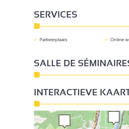
2
SERVICES
Parkeerplaats
Online w
3
2
SALLE DE SÉMINAIRE
2
3
INTERACTIEVE KAAR