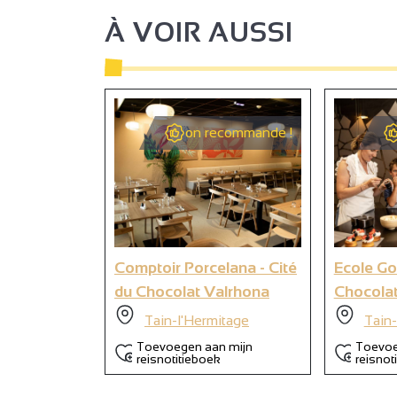
À VOIR AUSSI
on recommande !
9
Comptoir Porcelana - Cité
Ecole Go
du Chocolat Valrhona
Chocolat
Tain-l'Hermitage
Tain-
Toevoegen aan mijn
Toevoe
reisnotitieboek
reisnot