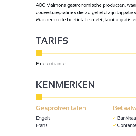
400 Valrhona gastronomische producten, waa
couverturepralines die zo geliefd zijn bij patis
Wanneer u de boetiek bezoekt, kunt u gratis ee
TARIFS
Free entrance
KENMERKEN
Gesproken talen
Betaalw
Engels
Bankkaar
Frans
Contant
2