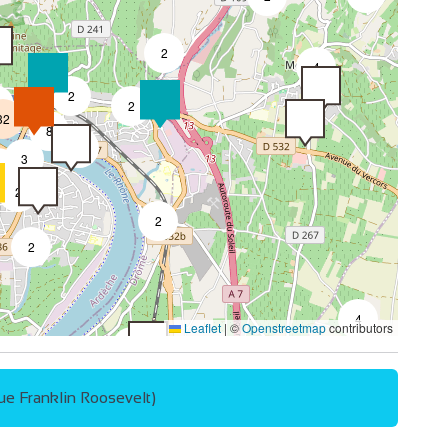
2
4
2
2
32
8
4
3
2
3
2
2
2
4
Leaflet
|
©
Openstreetmap
contributors
2
ue Franklin Roosevelt)