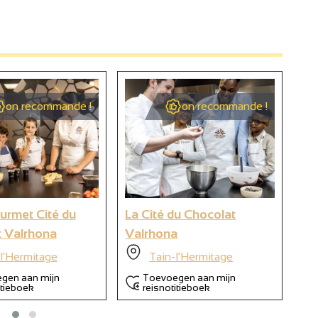
2
9
on recommande !
on recommande !
6
urmet Cité du
La Cité du Chocolat
Ec
 Valrhona
Valrhona
Ch
l'Hermitage
Tain-l'Hermitage
gen aan mijn
Toevoegen aan mijn
itieboek
reisnotitieboek