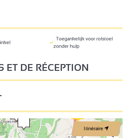
4
Toegankelijk voor rolstoel
inkel
zonder hulp
S ET DE RÉCEPTION
3
2
T
2
3
Itinéraire
4
2