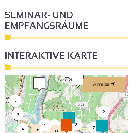
SEMINAR- UND
EMPFANGSRÄUME
INTERAKTIVE KARTE
Anreise
2
2
3
4
2
7
2
6
18
33
4