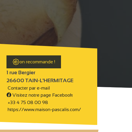
on recommande !
1 rue Bergier
26600 TAIN-L'HERMITAGE
Contacter par e-mail
Visitez notre page Facebook
+33 4 75 08 00 98
https://www.maison-pascalis.com/