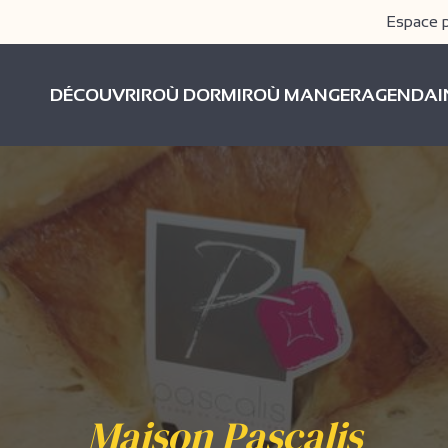
Espace 
DÉCOUVRIR
OÙ DORMIR
OÙ MANGER
AGENDA
Maison Pascalis