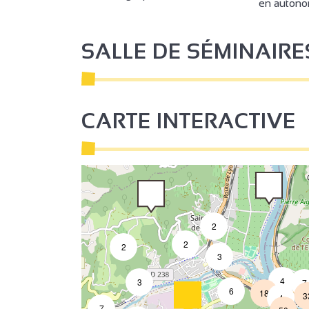
en autono
3
2
SALLE DE SÉMINAIRE
2
3
CARTE INTERACTIVE
2
2
2
3
4
3
7
6
18
3
4
7