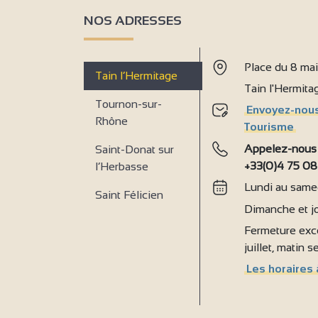
NOS ADRESSES
9
Place du 8 ma
Tain l’Hermitage
Tain l'Hermit
Tournon-sur-
Envoyez-nous
Rhône
Tourisme
Appelez-nous
Saint-Donat sur
+33(0)4 75 08
l’Herbasse
Lundi au samed
Saint Félicien
Dimanche et jo
Fermeture exce
juillet, matin 
Les horaires 