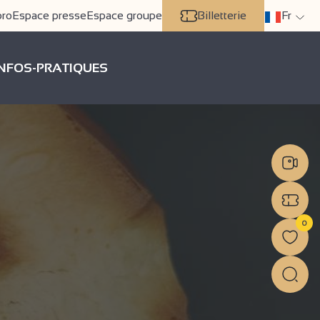
pro
Espace presse
Espace groupe
Billetterie
Fr
INFOS-PRATIQUES
0