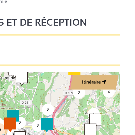
mie
S ET DE RÉCEPTION
3
2
2
3
Itinéraire
4
2
2
4
2
2
3
8