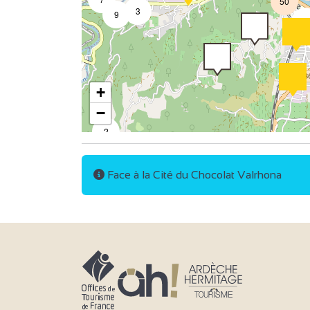
50
3
9
2
+
−
2
4
Face à la Cité du Chocolat Valrhona
2