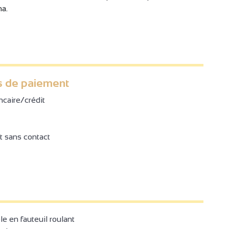
na.
 de paiement
ncaire/crédit
 sans contact
4
 en fauteuil roulant